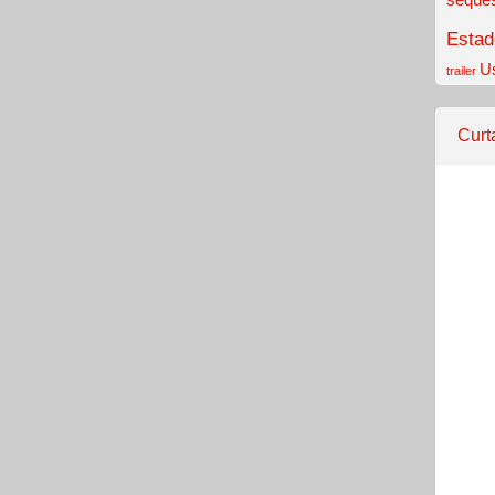
Estad
U
trailer
Curt