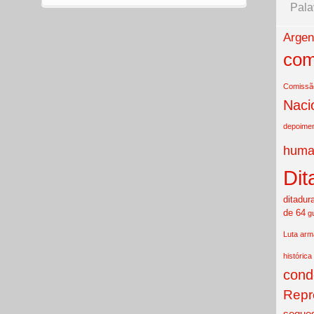
Pala
Argen
com
Comissão
Naci
depoime
huma
Dit
ditadur
de 64
g
Luta ar
histórica
cond
Repr
seques