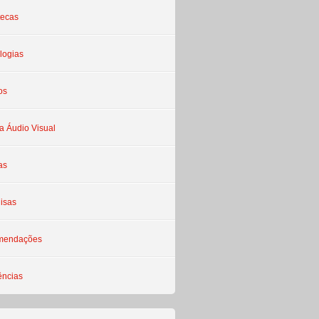
tecas
logias
os
a Áudio Visual
as
isas
mendações
ências