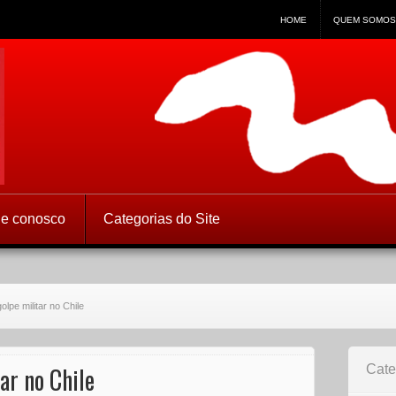
HOME
QUEM SOMOS
 Direitos Humanos
le conosco
Categorias do Site
olpe militar no Chile
ar no Chile
Cate