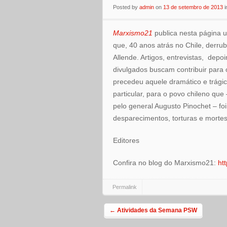
Posted
by
admin
on
13 de setembro de 2013
i
Marxismo21
publica nesta página u
que, 40 anos atrás no Chile, derru
Allende. Artigos, entrevistas, depo
divulgados buscam contribuir para 
precedeu aquele dramático e trágic
particular, para o povo chileno qu
pelo general Augusto Pinochet – foi 
desparecimentos, torturas e mortes
Editores
Confira no blog do Marxismo21:
ht
Permalink
Post navigation
←
Atividades da Semana PSW