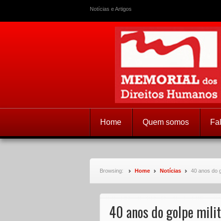
Notícias e Artigos
Memorial dos
Home
Quem somos
Fa
Browsing:
Home
Notícias
40 anos do g
40 anos do golpe milit