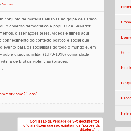
n
Notícias
Biblio
m conjunto de matérias alusivas ao golpe de Estado
Crono
bou o governo democrático e popular de Salvador
imentos, dissertações/teses, vídeos e filmes aqui
Event
o conhecimento do contexto político e social que
o evento para os socialistas do todo o mundo e, em
Galeri
e – sob a ditadura militar (1973-1990) comandada
vítima de brutais violências (prisões.
).
Notíci
Pesqu
tp://marxismo21.org/
Reco
Refer
Comissão da Verdade de SP: documentos
oficiais dizem que não existiam os “porões da
ditadura”
→