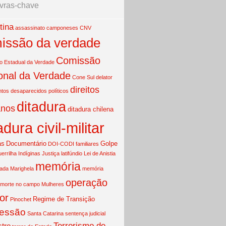
vras-chave
tina
assassinato
camponeses
CNV
issão da verdade
Comissão
 Estadual da Verdade
onal da Verdade
Cone Sul
delator
direitos
ntos
desaparecidos políticos
ditadura
nos
ditadura chilena
adura civil-militar
as
Documentário
Golpe
DOI-CODI
familiares
uerrilha
Indíginas
Justiça
latifúndio
Lei de Anistia
memória
mada
Marighela
memória
operação
morte no campo
Mulheres
or
Regime de Transição
Pinochet
essão
Santa Catarina
sentença judicial
Terrorismo de
tro