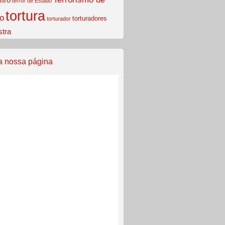
terror de Estado
tortura
o
torturadores
torturador
stra
a nossa página