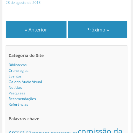
28 de agosto de 2013
« Anterior
Próximo »
Categoria do Site
Bibliotecas
Cronologias
Eventos
Galeria Áudio Visual
Notícias
Pesquisas
Recomendações
Referências
Palavras-chave
comissão da
Argentina
assassinato
camponeses
CNV