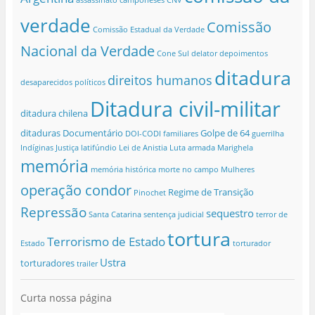
verdade
Comissão
Comissão Estadual da Verdade
Nacional da Verdade
Cone Sul
delator
depoimentos
ditadura
direitos humanos
desaparecidos políticos
Ditadura civil-militar
ditadura chilena
ditaduras
Documentário
Golpe de 64
DOI-CODI
familiares
guerrilha
Indíginas
Justiça
latifúndio
Lei de Anistia
Luta armada
Marighela
memória
memória histórica
morte no campo
Mulheres
operação condor
Regime de Transição
Pinochet
Repressão
sequestro
Santa Catarina
sentença judicial
terror de
tortura
Terrorismo de Estado
Estado
torturador
Ustra
torturadores
trailer
Curta nossa página