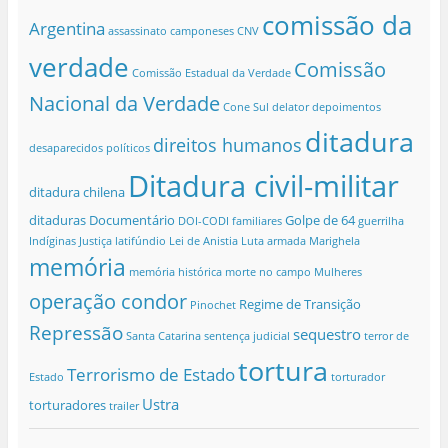
comissão da
Argentina
assassinato
camponeses
CNV
verdade
Comissão
Comissão Estadual da Verdade
Nacional da Verdade
Cone Sul
delator
depoimentos
ditadura
direitos humanos
desaparecidos políticos
Ditadura civil-militar
ditadura chilena
ditaduras
Documentário
Golpe de 64
DOI-CODI
familiares
guerrilha
Indíginas
Justiça
latifúndio
Lei de Anistia
Luta armada
Marighela
memória
memória histórica
morte no campo
Mulheres
operação condor
Regime de Transição
Pinochet
Repressão
sequestro
Santa Catarina
sentença judicial
terror de
tortura
Terrorismo de Estado
Estado
torturador
Ustra
torturadores
trailer