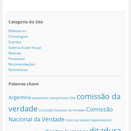
Categoria do Site
Bibliotecas
Cronologias
Eventos
Galeria Áudio Visual
Notícias
Pesquisas
Recomendações
Referências
Palavras-chave
comissão da
Argentina
assassinato
camponeses
CNV
verdade
Comissão
Comissão Estadual da Verdade
Nacional da Verdade
Cone Sul
delator
depoimentos
ditadura