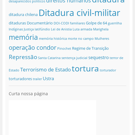
direitos humanos
desaparecidos políticos
Ditadura civil-militar
ditadura chilena
ditaduras
Documentário
Golpe de 64
DOI-CODI
familiares
guerrilha
Indíginas
Justiça
latifúndio
Lei de Anistia
Luta armada
Marighela
memória
memória histórica
morte no campo
Mulheres
operação condor
Regime de Transição
Pinochet
Repressão
sequestro
Santa Catarina
sentença judicial
terror de
tortura
Terrorismo de Estado
Estado
torturador
Ustra
torturadores
trailer
Curta nossa página