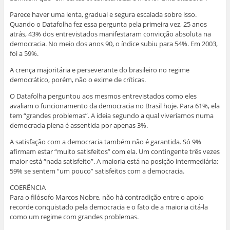
Parece haver uma lenta, gradual e segura escalada sobre isso.
Quando o Datafolha fez essa pergunta pela primeira vez, 25 anos
atrás, 43% dos entrevistados manifestaram convicção absoluta na
democracia. No meio dos anos 90, o índice subiu para 54%. Em 2003,
foi a 59%.
A crença majoritária e perseverante do brasileiro no regime
democrático, porém, não o exime de críticas.
O Datafolha perguntou aos mesmos entrevistados como eles
avaliam o funcionamento da democracia no Brasil hoje. Para 61%, ela
tem “grandes problemas”. A ideia segundo a qual viveríamos numa
democracia plena é assentida por apenas 3%.
A satisfação com a democracia também não é garantida. Só 9%
afirmam estar “muito satisfeitos” com ela. Um contingente três vezes
maior está “nada satisfeito”. A maioria está na posição intermediária:
59% se sentem “um pouco” satisfeitos com a democracia.
COERÊNCIA
Para o filósofo Marcos Nobre, não há contradição entre o apoio
recorde conquistado pela democracia e o fato de a maioria citá-la
como um regime com grandes problemas.