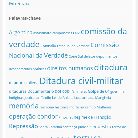
Referências
Palavras-chave
comissão da
Argentina
assassinato
camponeses
CNV
verdade
Comissão
Comissão Estadual da Verdade
Nacional da Verdade
Cone Sul
delator
depoimentos
ditadura
direitos humanos
desaparecidos políticos
Ditadura civil-militar
ditadura chilena
ditaduras
Documentário
Golpe de 64
DOI-CODI
familiares
guerrilha
Indíginas
Justiça
latifúndio
Lei de Anistia
Luta armada
Marighela
memória
memória histórica
morte no campo
Mulheres
operação condor
Regime de Transição
Pinochet
Repressão
sequestro
Santa Catarina
sentença judicial
terror de
tortura