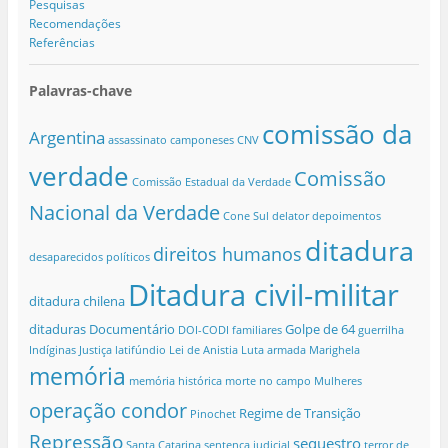
Pesquisas
Recomendações
Referências
Palavras-chave
comissão da
Argentina
assassinato
camponeses
CNV
verdade
Comissão
Comissão Estadual da Verdade
Nacional da Verdade
Cone Sul
delator
depoimentos
ditadura
direitos humanos
desaparecidos políticos
Ditadura civil-militar
ditadura chilena
ditaduras
Documentário
Golpe de 64
DOI-CODI
familiares
guerrilha
Indíginas
Justiça
latifúndio
Lei de Anistia
Luta armada
Marighela
memória
memória histórica
morte no campo
Mulheres
operação condor
Regime de Transição
Pinochet
Repressão
sequestro
Santa Catarina
sentença judicial
terror de