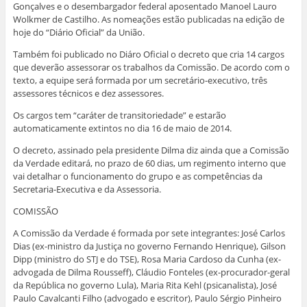
Gonçalves e o desembargador federal aposentado Manoel Lauro
Wolkmer de Castilho. As nomeações estão publicadas na edição de
hoje do “Diário Oficial” da União.
Também foi publicado no Diáro Oficial o decreto que cria 14 cargos
que deverão assessorar os trabalhos da Comissão. De acordo com o
texto, a equipe será formada por um secretário-executivo, três
assessores técnicos e dez assessores.
Os cargos tem “caráter de transitoriedade” e estarão
automaticamente extintos no dia 16 de maio de 2014.
O decreto, assinado pela presidente Dilma diz ainda que a Comissão
da Verdade editará, no prazo de 60 dias, um regimento interno que
vai detalhar o funcionamento do grupo e as competências da
Secretaria-Executiva e da Assessoria.
COMISSÃO
A Comissão da Verdade é formada por sete integrantes: José Carlos
Dias (ex-ministro da Justiça no governo Fernando Henrique), Gilson
Dipp (ministro do STJ e do TSE), Rosa Maria Cardoso da Cunha (ex-
advogada de Dilma Rousseff), Cláudio Fonteles (ex-procurador-geral
da República no governo Lula), Maria Rita Kehl (psicanalista), José
Paulo Cavalcanti Filho (advogado e escritor), Paulo Sérgio Pinheiro