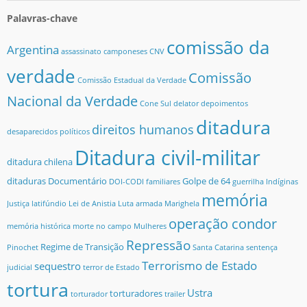
Palavras-chave
comissão da
Argentina
assassinato
camponeses
CNV
verdade
Comissão
Comissão Estadual da Verdade
Nacional da Verdade
Cone Sul
delator
depoimentos
ditadura
direitos humanos
desaparecidos políticos
Ditadura civil-militar
ditadura chilena
ditaduras
Documentário
Golpe de 64
DOI-CODI
familiares
guerrilha
Indíginas
memória
Justiça
latifúndio
Lei de Anistia
Luta armada
Marighela
operação condor
memória histórica
morte no campo
Mulheres
Repressão
Regime de Transição
Pinochet
Santa Catarina
sentença
Terrorismo de Estado
sequestro
judicial
terror de Estado
tortura
Ustra
torturadores
torturador
trailer