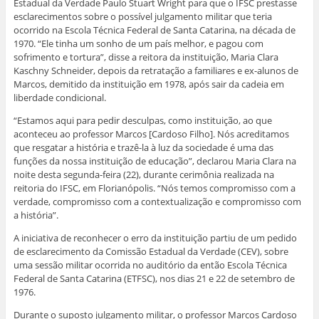
Estadual da Verdade Paulo Stuart Wright para que o IFSC prestasse
esclarecimentos sobre o possível julgamento militar que teria
ocorrido na Escola Técnica Federal de Santa Catarina, na década de
1970. “Ele tinha um sonho de um país melhor, e pagou com
sofrimento e tortura”, disse a reitora da instituição, Maria Clara
Kaschny Schneider, depois da retratação a familiares e ex-alunos de
Marcos, demitido da instituição em 1978, após sair da cadeia em
liberdade condicional.
“Estamos aqui para pedir desculpas, como instituição, ao que
aconteceu ao professor Marcos [Cardoso Filho]. Nós acreditamos
que resgatar a história e trazê-la à luz da sociedade é uma das
funções da nossa instituição de educação”, declarou Maria Clara na
noite desta segunda-feira (22), durante cerimônia realizada na
reitoria do IFSC, em Florianópolis. “Nós temos compromisso com a
verdade, compromisso com a contextualização e compromisso com
a história”.
A iniciativa de reconhecer o erro da instituição partiu de um pedido
de esclarecimento da Comissão Estadual da Verdade (CEV), sobre
uma sessão militar ocorrida no auditório da então Escola Técnica
Federal de Santa Catarina (ETFSC), nos dias 21 e 22 de setembro de
1976.
Durante o suposto julgamento militar, o professor Marcos Cardoso