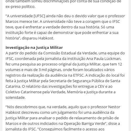
onde também sofreu discriminações por conta de sua condição de
ex-preso político.
“A universidade [UFSC] ainda não deu o devido valor que o professor
Marcos merece ter. A universidade não teve a coragem que o IFSC
teve, que é enfrentar a verdade dentro da sua história. Só uma
instituição forte é capaz de demonstrar que pode enfrentar a sua
história”, disparou Habkost.
Investigação na Justiça Militar
A partir do pedido da Comissão Estadual da Verdade, uma equipe do
IFSC, coordenada pela jornalista da instituição Ana Paula Lückman,
fez uma pesquisa ao processo original da Justiça Militar, que tem 12
volumes e mais de 3 mil páginas, onde foram localizados vários
registros da realização da audiência na ETFSC. A indicação do local foi
feita à Justiça Militar pela Secretaria de Segurança Pública de Santa
Catarina. O relatório das investigações foi entregue a CEV e ao
Coletivo Catarinense pela Verdade, Memória e Justiça durante a
solenidade.
“Nós descobrimos que, na verdade, aquilo que o professor Nestor
Habkost descreveu como um julgamento foi uma audiência da
Justiça Militar para analisar o pedido de relaxamento de prisão de
Marcos e de outros indiciados na Operação Barriga Verde”, disse a
jornalista do IFSC. “Conseguimos facilmente o acesso aos