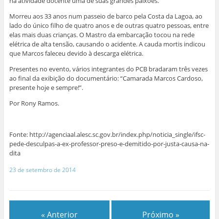
na atividade docente uma de suas grandes paixões.
Morreu aos 33 anos num passeio de barco pela Costa da Lagoa, ao
lado do único filho de quatro anos e de outras quatro pessoas, entre
elas mais duas crianças. O Mastro da embarcação tocou na rede
elétrica de alta tensão, causando o acidente. A cauda mortis indicou
que Marcos faleceu devido à descarga elétrica.
Presentes no evento, vários integrantes do PCB bradaram três vezes
ao final da exibição do documentário: “Camarada Marcos Cardoso,
presente hoje e sempre!”.
Por Rony Ramos.
Fonte: http://agenciaal.alesc.sc.gov.br/index.php/noticia_single/ifsc-
pede-desculpas-a-ex-professor-preso-e-demitido-por-justa-causa-na-
dita
23 de setembro de 2014
« Anterior
Próximo »