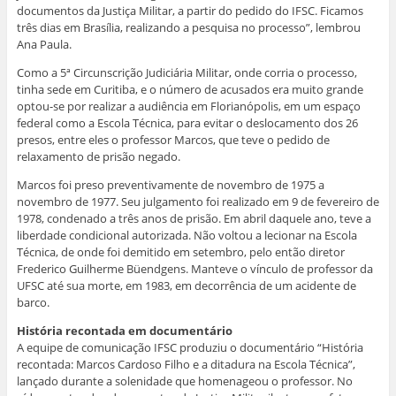
documentos da Justiça Militar, a partir do pedido do IFSC. Ficamos
três dias em Brasília, realizando a pesquisa no processo”, lembrou
Ana Paula.
Como a 5ª Circunscrição Judiciária Militar, onde corria o processo,
tinha sede em Curitiba, e o número de acusados era muito grande
optou-se por realizar a audiência em Florianópolis, em um espaço
federal como a Escola Técnica, para evitar o deslocamento dos 26
presos, entre eles o professor Marcos, que teve o pedido de
relaxamento de prisão negado.
Marcos foi preso preventivamente de novembro de 1975 a
novembro de 1977. Seu julgamento foi realizado em 9 de fevereiro de
1978, condenado a três anos de prisão. Em abril daquele ano, teve a
liberdade condicional autorizada. Não voltou a lecionar na Escola
Técnica, de onde foi demitido em setembro, pelo então diretor
Frederico Guilherme Büendgens. Manteve o vínculo de professor da
UFSC até sua morte, em 1983, em decorrência de um acidente de
barco.
História recontada em documentário
A equipe de comunicação IFSC produziu o documentário “História
recontada: Marcos Cardoso Filho e a ditadura na Escola Técnica”,
lançado durante a solenidade que homenageou o professor. No