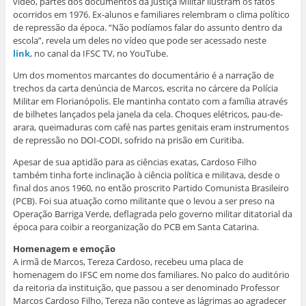
vídeo, partes dos documentos da Justiça Militar ilustram os fatos
ocorridos em 1976. Ex-alunos e familiares relembram o clima político
de repressão da época. “Não podíamos falar do assunto dentro da
escola”, revela um deles no vídeo que pode ser acessado neste
link
, no canal da IFSC TV, no YouTube.
Um dos momentos marcantes do documentário é a narração de
trechos da carta denúncia de Marcos, escrita no cárcere da Polícia
Militar em Florianópolis. Ele mantinha contato com a família através
de bilhetes lançados pela janela da cela. Choques elétricos, pau-de-
arara, queimaduras com café nas partes genitais eram instrumentos
de repressão no DOI-CODI, sofrido na prisão em Curitiba.
Apesar de sua aptidão para as ciências exatas, Cardoso Filho
também tinha forte inclinação à ciência política e militava, desde o
final dos anos 1960, no então proscrito Partido Comunista Brasileiro
(PCB). Foi sua atuação como militante que o levou a ser preso na
Operação Barriga Verde, deflagrada pelo governo militar ditatorial da
época para coibir a reorganização do PCB em Santa Catarina.
Homenagem e emoção
A irmã de Marcos, Tereza Cardoso, recebeu uma placa de
homenagem do IFSC em nome dos familiares. No palco do auditório
da reitoria da instituição, que passou a ser denominado Professor
Marcos Cardoso Filho, Tereza não conteve as lágrimas ao agradecer