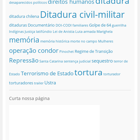
ditadura
direitos humanos
desaparecidos políticos
Ditadura civil-militar
ditadura chilena
ditaduras
Documentário
Golpe de 64
DOI-CODI
familiares
guerrilha
Indíginas
Justiça
latifúndio
Lei de Anistia
Luta armada
Marighela
memória
memória histórica
morte no campo
Mulheres
operação condor
Regime de Transição
Pinochet
Repressão
sequestro
Santa Catarina
sentença judicial
terror de
tortura
Terrorismo de Estado
Estado
torturador
Ustra
torturadores
trailer
Curta nossa página