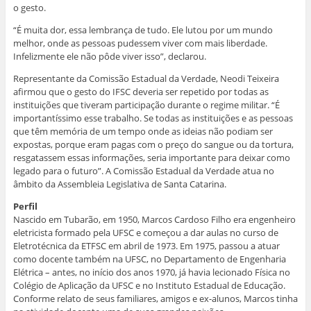
o gesto.
“É muita dor, essa lembrança de tudo. Ele lutou por um mundo
melhor, onde as pessoas pudessem viver com mais liberdade.
Infelizmente ele não pôde viver isso”, declarou.
Representante da Comissão Estadual da Verdade, Neodi Teixeira
afirmou que o gesto do IFSC deveria ser repetido por todas as
instituições que tiveram participação durante o regime militar. “É
importantíssimo esse trabalho. Se todas as instituições e as pessoas
que têm memória de um tempo onde as ideias não podiam ser
expostas, porque eram pagas com o preço do sangue ou da tortura,
resgatassem essas informações, seria importante para deixar como
legado para o futuro”. A Comissão Estadual da Verdade atua no
âmbito da Assembleia Legislativa de Santa Catarina.
Perfil
Nascido em Tubarão, em 1950, Marcos Cardoso Filho era engenheiro
eletricista formado pela UFSC e começou a dar aulas no curso de
Eletrotécnica da ETFSC em abril de 1973. Em 1975, passou a atuar
como docente também na UFSC, no Departamento de Engenharia
Elétrica – antes, no início dos anos 1970, já havia lecionado Física no
Colégio de Aplicação da UFSC e no Instituto Estadual de Educação.
Conforme relato de seus familiares, amigos e ex-alunos, Marcos tinha