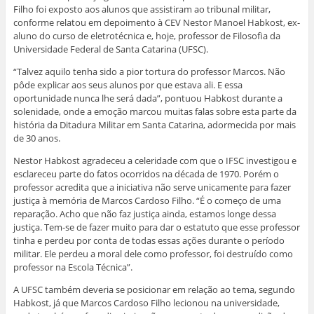
Filho foi exposto aos alunos que assistiram ao tribunal militar,
conforme relatou em depoimento à CEV Nestor Manoel Habkost, ex-
aluno do curso de eletrotécnica e, hoje, professor de Filosofia da
Universidade Federal de Santa Catarina (UFSC).
“Talvez aquilo tenha sido a pior tortura do professor Marcos. Não
pôde explicar aos seus alunos por que estava ali. E essa
oportunidade nunca lhe será dada”, pontuou Habkost durante a
solenidade, onde a emoção marcou muitas falas sobre esta parte da
história da Ditadura Militar em Santa Catarina, adormecida por mais
de 30 anos.
Nestor Habkost agradeceu a celeridade com que o IFSC investigou e
esclareceu parte do fatos ocorridos na década de 1970. Porém o
professor acredita que a iniciativa não serve unicamente para fazer
justiça à memória de Marcos Cardoso Filho. “É o começo de uma
reparação. Acho que não faz justiça ainda, estamos longe dessa
justiça. Tem-se de fazer muito para dar o estatuto que esse professor
tinha e perdeu por conta de todas essas ações durante o período
militar. Ele perdeu a moral dele como professor, foi destruído como
professor na Escola Técnica”.
A UFSC também deveria se posicionar em relação ao tema, segundo
Habkost, já que Marcos Cardoso Filho lecionou na universidade,