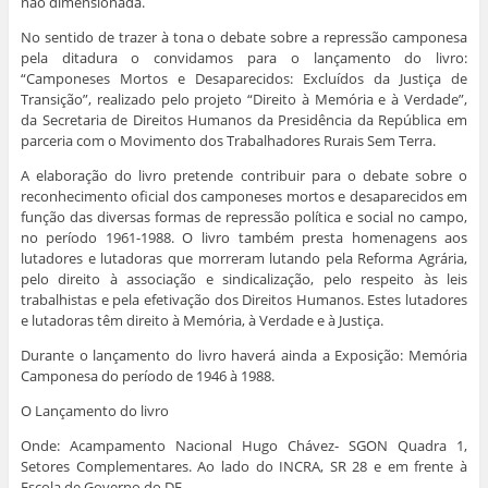
não dimensionada.
No sentido de trazer à tona o debate sobre a repressão camponesa
pela ditadura o convidamos para o lançamento do livro:
“Camponeses Mortos e Desaparecidos: Excluídos da Justiça de
Transição”, realizado pelo projeto “Direito à Memória e à Verdade”,
da Secretaria de Direitos Humanos da Presidência da República em
parceria com o Movimento dos Trabalhadores Rurais Sem Terra.
A elaboração do livro pretende contribuir para o debate sobre o
reconhecimento oficial dos camponeses mortos e desaparecidos em
função das diversas formas de repressão política e social no campo,
no período 1961-1988. O livro também presta homenagens aos
lutadores e lutadoras que morreram lutando pela Reforma Agrária,
pelo direito à associação e sindicalização, pelo respeito às leis
trabalhistas e pela efetivação dos Direitos Humanos. Estes lutadores
e lutadoras têm direito à Memória, à Verdade e à Justiça.
Durante o lançamento do livro haverá ainda a Exposição: Memória
Camponesa do período de 1946 à 1988.
O Lançamento do livro
Onde: Acampamento Nacional Hugo Chávez- SGON Quadra 1,
Setores Complementares. Ao lado do INCRA, SR 28 e em frente à
Escola de Governo do DF.