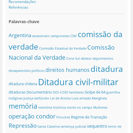
Recomendações
Referências
Palavras-chave
comissão da
Argentina
assassinato
camponeses
CNV
verdade
Comissão
Comissão Estadual da Verdade
Nacional da Verdade
Cone Sul
delator
depoimentos
ditadura
direitos humanos
desaparecidos políticos
Ditadura civil-militar
ditadura chilena
ditaduras
Documentário
Golpe de 64
DOI-CODI
familiares
guerrilha
Indíginas
Justiça
latifúndio
Lei de Anistia
Luta armada
Marighela
memória
memória histórica
morte no campo
Mulheres
operação condor
Regime de Transição
Pinochet
Repressão
sequestro
Santa Catarina
sentença judicial
terror de