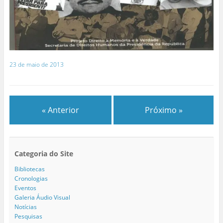
23 de maio de 2013
« Anterior
Próximo »
Categoria do Site
Bibliotecas
Cronologias
Eventos
Galeria Áudio Visual
Notícias
Pesquisas