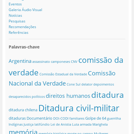
Eventos
Galeria Áudio Visual
Notícias
Pesquisas
Recomendações
Referências
Palavras-chave
comissão da
Argentina
assassinato
camponeses
CNV
verdade
Comissão
Comissão Estadual da Verdade
Nacional da Verdade
Cone Sul
delator
depoimentos
ditadura
direitos humanos
desaparecidos políticos
Ditadura civil-militar
ditadura chilena
ditaduras
Documentário
Golpe de 64
DOI-CODI
familiares
guerrilha
Indíginas
Justiça
latifúndio
Lei de Anistia
Luta armada
Marighela
memória
memória histórica
morte no campo
Mulheres