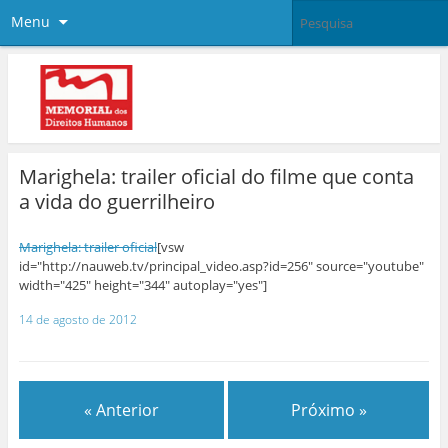
Menu
Marighela: trailer oficial do filme que conta
a vida do guerrilheiro
Marighela: trailer oficial
[vsw
id="http://nauweb.tv/principal_video.asp?id=256" source="youtube"
width="425" height="344" autoplay="yes"]
14 de agosto de 2012
« Anterior
Próximo »