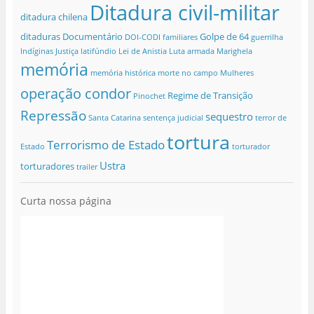
Ditadura civil-militar
ditadura chilena
ditaduras
Documentário
Golpe de 64
DOI-CODI
familiares
guerrilha
Indíginas
Justiça
latifúndio
Lei de Anistia
Luta armada
Marighela
memória
memória histórica
morte no campo
Mulheres
operação condor
Regime de Transição
Pinochet
Repressão
sequestro
Santa Catarina
sentença judicial
terror de
tortura
Terrorismo de Estado
Estado
torturador
Ustra
torturadores
trailer
Curta nossa página