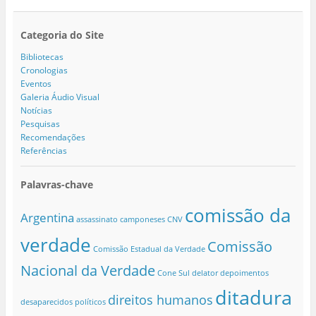
Categoria do Site
Bibliotecas
Cronologias
Eventos
Galeria Áudio Visual
Notícias
Pesquisas
Recomendações
Referências
Palavras-chave
comissão da
Argentina
assassinato
camponeses
CNV
verdade
Comissão
Comissão Estadual da Verdade
Nacional da Verdade
Cone Sul
delator
depoimentos
ditadura
direitos humanos
desaparecidos políticos