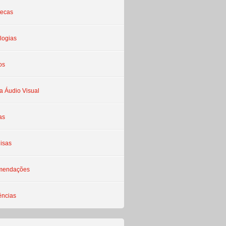
tecas
logias
os
a Áudio Visual
as
isas
mendações
ências