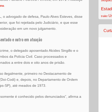
reu
.
Estad
U
L
, o advogado de defesa, Paulo Alves Esteves, disse
trailer
rior, que foi rejeitada pelo Judiciário, e que esse
nsideração em um novo julgamento.
Curt
entado e outro em atuação
me, o delegado aposentado Alcides Singillo e o
mbos da Polícia Civil. Caso processados e
ados a entre dois e oito anos de prisão.
so ilegalmente, primeiro no Destacamento de
 (Doi-Codi) e, depois, no Departamento de Ordem
ops-SP), até meados de 1973.
, somente é conhecido pelos denunciados”, afirma a