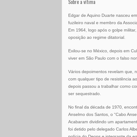
Sobre a vítima
Edgar de Aquino Duarte nasceu em 
fuzileiro naval e membro da Associa
Em 1964, logo após o golpe militar
oposição ao regime ditatorial.
Exilou-se no México, depois em Cu
viver em São Paulo com o falso n
Vários depoimentos revelam que, 
com qualquer tipo de resistência ao
depois passou a trabalhar como cor
ser sequestrado.
No final da década de 1970, encon
Anselmo dos Santos, o “Cabo Ansel
Acabaram dividindo um apartament
foi detido pelo delegado Carlos Alb
polícia do Deops e integrante da e