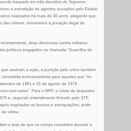
escrito baseado em três decisões do Supremo
orizou a extradição de agentes acusados pelo Estado
estros realizados há mais de 30 anos, alegando que,
 das vítimas, remanesce a privação ilegal da
 recentemente, duas denúncias contra militares
tes políticos engajados na chamada “Guerrilha do
a que assinam a ação, a punição pelo crime também
a, concedida exclusivamente para aqueles que “no
setembro de 1961 e 15 de agosto de 1979
exos com estes”. Para o MPF, o crime de sequestro
979 e, segundo entendimento firmado pelo STF,
a após esgotadas as buscas e averiguações, pode
 da vítima.
dem a tese de que os crimes cometidos durante a