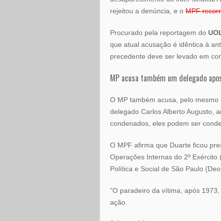
rejeitou a denúncia, e o
MPF recor
Procurado pela reportagem do
UO
que atual acusação é idêntica à ante
precedente deve ser levado em co
MP acusa também um delegado apos
O MP também acusa, pelo mesmo cri
delegado Carlos Alberto Augusto, a
condenados, eles podem ser conden
O MPF afirma que Duarte ficou pre
Operações Internas do 2º Exército
Política e Social de São Paulo (De
“O paradeiro da vítima, após 1973
ação.