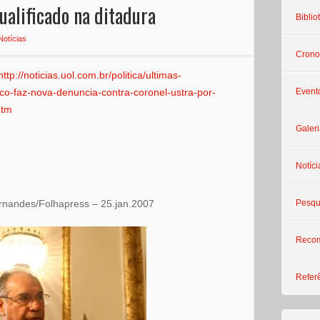
ualificado na ditadura
Biblio
Notícias
Crono
http://noticias.uol.com.br/politica/ultimas-
ico-faz-nova-denuncia-contra-coronel-ustra-por-
Event
htm
Galeri
Notíci
rnandes/Folhapress – 25.jan.2007
Pesqu
Reco
Refer