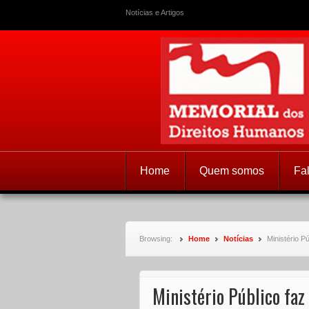
Notícias e Artigos
Memorial dos
Home
Quem somos
Fa
Browsing:
Home
Notícias
Ministério P
Ministério Público faz