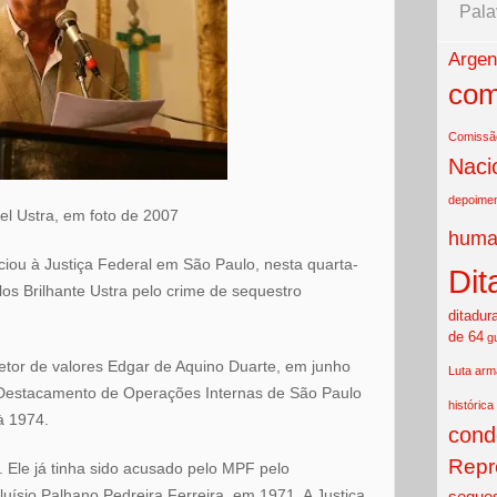
Pala
Argen
com
Comissão
Naci
depoime
el Ustra, em foto de 2007
huma
ciou à Justiça Federal em São Paulo, nesta quarta-
Dit
rlos Brilhante Ustra pelo crime de sequestro
ditadur
de 64
g
etor de valores Edgar de Aquino Duarte, em junho
Luta ar
 Destacamento de Operações Internas de São Paulo
histórica
à 1974.
cond
Repr
 Ele já tinha sido acusado pelo MPF pelo
luísio Palhano Pedreira Ferreira, em 1971. A Justiça
seques