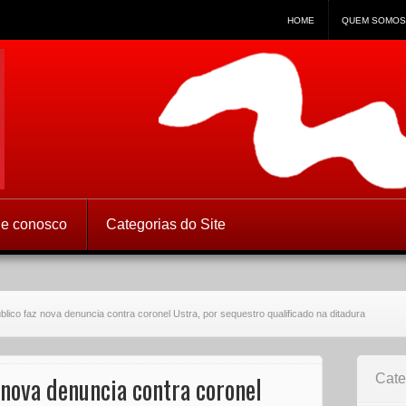
HOME
QUEM SOMOS
 Direitos Humanos
le conosco
Categorias do Site
úblico faz nova denuncia contra coronel Ustra, por sequestro qualificado na ditadura
 nova denuncia contra coronel
Cate