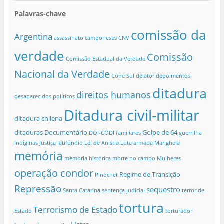
Palavras-chave
comissão da
Argentina
assassinato
camponeses
CNV
verdade
Comissão
Comissão Estadual da Verdade
Nacional da Verdade
Cone Sul
delator
depoimentos
ditadura
direitos humanos
desaparecidos políticos
Ditadura civil-militar
ditadura chilena
ditaduras
Documentário
Golpe de 64
DOI-CODI
familiares
guerrilha
Indíginas
Justiça
latifúndio
Lei de Anistia
Luta armada
Marighela
memória
memória histórica
morte no campo
Mulheres
operação condor
Regime de Transição
Pinochet
Repressão
sequestro
Santa Catarina
sentença judicial
terror de
tortura
Terrorismo de Estado
Estado
torturador