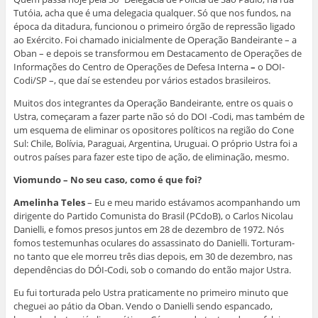
Tutóia, acha que é uma delegacia qualquer. Só que nos fundos, na
época da ditadura, funcionou o primeiro órgão de repressão ligado
ao Exército. Foi chamado inicialmente de Operação Bandeirante – a
Oban – e depois se transformou em Destacamento de Operações de
Informações do Centro de Operações de Defesa Interna
–
o DOI-
Codi/SP –, que daí se estendeu por vários estados brasileiros.
Muitos dos integrantes da Operação Bandeirante, entre os quais o
Ustra, começaram a fazer parte não só do DOI -Codi, mas também de
um esquema de eliminar os opositores políticos na região do Cone
Sul: Chile, Bolívia, Paraguai, Argentina, Uruguai. O próprio Ustra foi a
outros países para fazer este tipo de ação, de eliminação, mesmo.
Viomundo – No seu caso, como é que foi?
Amelinha Teles
– Eu e meu marido estávamos acompanhando um
dirigente do Partido Comunista do Brasil (PCdoB), o Carlos Nicolau
Danielli, e fomos presos juntos em 28 de dezembro de 1972. Nós
fomos testemunhas oculares do assassinato do Danielli. Torturam-
no tanto que ele morreu três dias depois, em 30 de dezembro, nas
dependências do DÓI-Codi, sob o comando do então major Ustra.
Eu fui torturada pelo Ustra praticamente no primeiro minuto que
cheguei ao pátio da Oban. Vendo o Danielli sendo espancado,