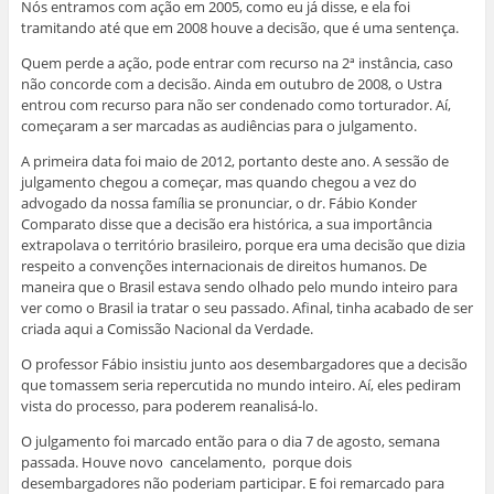
Nós entramos com ação em 2005, como eu já disse, e ela foi
tramitando até que em 2008 houve a decisão, que é uma sentença.
Quem perde a ação, pode entrar com recurso na 2ª instância, caso
não concorde com a decisão. Ainda em outubro de 2008, o Ustra
entrou com recurso para não ser condenado como torturador. Aí,
começaram a ser marcadas as audiências para o julgamento.
A primeira data foi maio de 2012, portanto deste ano. A sessão de
julgamento chegou a começar, mas quando chegou a vez do
advogado da nossa família se pronunciar, o dr. Fábio Konder
Comparato disse que a decisão era histórica, a sua importância
extrapolava o território brasileiro, porque era uma decisão que dizia
respeito a convenções internacionais de direitos humanos. De
maneira que o Brasil estava sendo olhado pelo mundo inteiro para
ver como o Brasil ia tratar o seu passado. Afinal, tinha acabado de ser
criada aqui a Comissão Nacional da Verdade.
O professor Fábio insistiu junto aos desembargadores que a decisão
que tomassem seria repercutida no mundo inteiro. Aí, eles pediram
vista do processo, para poderem reanalisá-lo.
O julgamento foi marcado então para o dia 7 de agosto, semana
passada. Houve novo cancelamento, porque dois
desembargadores não poderiam participar. E foi remarcado para