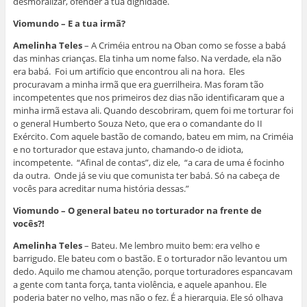
desmoralizar, ofender a tua dignidade.
Viomundo – E a tua irmã?
Amelinha Teles
– A Criméia entrou na Oban como se fosse a babá
das minhas crianças. Ela tinha um nome falso. Na verdade, ela não
era babá. Foi um artifício que encontrou ali na hora. Eles
procuravam a minha irmã que era guerrilheira. Mas foram tão
incompetentes que nos primeiros dez dias não identificaram que a
minha irmã estava ali. Quando descobriram, quem foi me torturar foi
o general Humberto Souza Neto, que era o comandante do II
Exército. Com aquele bastão de comando, bateu em mim, na Criméia
e no torturador que estava junto, chamando-o de idiota,
incompetente. “Afinal de contas”, diz ele, “a cara de uma é focinho
da outra. Onde já se viu que comunista ter babá. Só na cabeça de
vocês para acreditar numa história dessas.”
Viomundo – O general bateu no torturador na frente de
vocês?!
Amelinha Teles
– Bateu. Me lembro muito bem: era velho e
barrigudo. Ele bateu com o bastão. E o torturador não levantou um
dedo. Aquilo me chamou atenção, porque torturadores espancavam
a gente com tanta força, tanta violência, e aquele apanhou. Ele
poderia bater no velho, mas não o fez. É a hierarquia. Ele só olhava