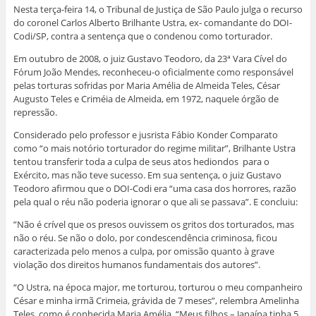
Nesta terça-feira 14, o Tribunal de Justiça de São Paulo julga o recurso
do coronel Carlos Alberto Brilhante Ustra, ex- comandante do DOI-
Codi/SP, contra a sentença que o condenou como torturador.
Em outubro de 2008, o juiz Gustavo Teodoro, da 23ª Vara Cível do
Fórum João Mendes, reconheceu-o oficialmente como responsável
pelas torturas sofridas por Maria Amélia de Almeida Teles, César
Augusto Teles e Criméia de Almeida, em 1972, naquele órgão de
repressão.
Considerado pelo professor e jusrista Fábio Konder Comparato
como “o mais notório torturador do regime militar”, Brilhante Ustra
tentou transferir toda a culpa de seus atos hediondos para o
Exército, mas não teve sucesso. Em sua sentença, o juiz Gustavo
Teodoro afirmou que o DOI-Codi era “uma casa dos horrores, razão
pela qual o réu não poderia ignorar o que ali se passava”. E concluiu:
”Não é crível que os presos ouvissem os gritos dos torturados, mas
não o réu. Se não o dolo, por condescendência criminosa, ficou
caracterizada pelo menos a culpa, por omissão quanto à grave
violação dos direitos humanos fundamentais dos autores”.
“O Ustra, na época major, me torturou, torturou o meu companheiro
César e minha irmã Crimeia, grávida de 7 meses”, relembra Amelinha
Teles, como é conhecida Maria Amélia. “Meus filhos – Janaína tinha 5