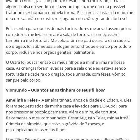
levando chutes, já ali no pátio, o César sendo torturado, eu falei
alguma coisa no sentido de fazer um apelo, que não era possível
tratar um ser humano daquela forma. Ele, com as costas da mão, me
deu um safanão no rosto, me jogando no chão, gritando: foda-se!
Foi a senha para que os demais torturadores me arrastassem pelos
corredores, me levassem até a sala de tortura e começassem
também a me torturar. Me colocaram no pau de arara e na cadeira
do dragão, fui submetida a afogamento, choque elétrico por todo o
corpo, inclusive nos órgãos genitais, palmatória.
O Ustra foi buscar então os meus filhos e a minha irmã na nossa
casa. As crianças foram levadas para a sala onde eu estava sendo
torturada na cadeira do dragão, toda urinada, com fezes, vômito,
sangue pelo corpo.
Viomundo – Quantos anos tinham os seus filhos?
Amelinha Teles
– A Janaína tinha 5 anos de idade e o Edson, 4. Eles
foram sequestrados da minha casa e levados para DOI-Codi, para
nos pressionar psicologicamente. Além de mim, ele torturou
fisicamente o meu companheiro César Augusto Teles, minha irmã
Criméia de Almeida, que estava grávida de 7 meses, e
psicologicamente os meus filhos.
Meu filho Edson ficou em estado de choque, um dia disse: “Mãe, o