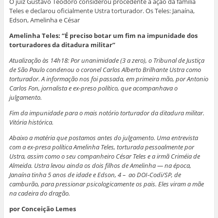
O juiz Gustavo Teodoro considerou procedente a ação da família
Teles e declarou oficialmente Ustra torturador. Os Teles: Janaína,
Edson, Amelinha e César
Amelinha Teles: “É preciso botar um fim na impunidade dos
torturadores da ditadura militar”
Atualização às 14h18: Por unanimidade (3 a zero), o Tribunal de Justiça
de São Paulo condenou o coronel Carlos Alberto Brilhante Ustra como
torturador. A informação nos foi passada, em primeira mão, por Antonio
Carlos Fon, jornalista e ex-preso político, que acompanhava o
julgamento.
Fim da impunidade para o mais notório torturador da ditadura militar.
Vitória histórica.
Abaixo a matéria que postamos antes do julgamento. Uma entrevista
com a ex-presa política Amelinha Teles, torturada pessoalmente por
Ustra, assim como o seu companheiro César Teles e a irmã Criméia de
Almeida. Ustra levou ainda os dois filhos de Amelinha — na época,
Janaína tinha 5 anos de idade e Edson, 4 – ao DOI-Codi/SP, de
camburão, para pressionar psicologicamente os pais. Eles viram a mãe
na cadeira do dragão.
por Conceição Lemes