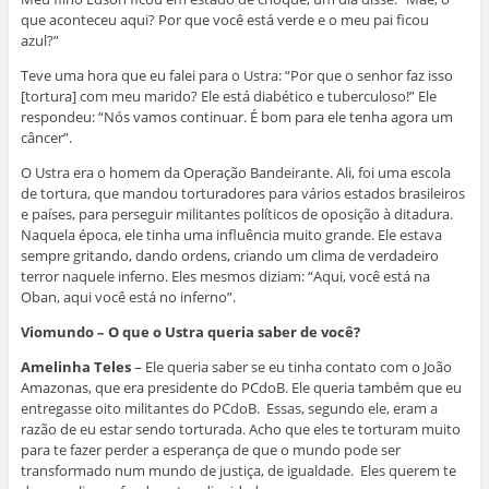
que aconteceu aqui? Por que você está verde e o meu pai ficou
azul?”
Teve uma hora que eu falei para o Ustra: “Por que o senhor faz isso
[tortura] com meu marido? Ele está diabético e tuberculoso!” Ele
respondeu: “Nós vamos continuar. É bom para ele tenha agora um
câncer”.
O Ustra era o homem da Operação Bandeirante. Ali, foi uma escola
de tortura, que mandou torturadores para vários estados brasileiros
e países, para perseguir militantes políticos de oposição à ditadura.
Naquela época, ele tinha uma influência muito grande. Ele estava
sempre gritando, dando ordens, criando um clima de verdadeiro
terror naquele inferno. Eles mesmos diziam: “Aqui, você está na
Oban, aqui você está no inferno”.
Viomundo – O que o Ustra queria saber de você?
Amelinha Teles
– Ele queria saber se eu tinha contato com o João
Amazonas, que era presidente do PCdoB. Ele queria também que eu
entregasse oito militantes do PCdoB. Essas, segundo ele, eram a
razão de eu estar sendo torturada. Acho que eles te torturam muito
para te fazer perder a esperança de que o mundo pode ser
transformado num mundo de justiça, de igualdade. Eles querem te