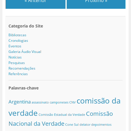
« Anterior
Próximo »
Categoria do Site
Bibliotecas
Cronologias
Eventos
Galeria Áudio Visual
Notícias
Pesquisas
Recomendações
Referências
Palavras-chave
comissão da
Argentina
assassinato
camponeses
CNV
verdade
Comissão
Comissão Estadual da Verdade
Nacional da Verdade
Cone Sul
delator
depoimentos