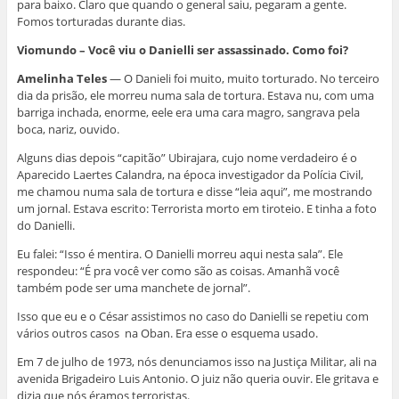
para baixo. Claro que quando o general saiu, pegaram a gente.
Fomos torturadas durante dias.
Viomundo – Você viu o Danielli ser assassinado. Como foi?
Amelinha Teles
— O Danieli foi muito, muito torturado. No terceiro
dia da prisão, ele morreu numa sala de tortura. Estava nu, com uma
barriga inchada, enorme, eele era uma cara magro, sangrava pela
boca, nariz, ouvido.
Alguns dias depois “capitão” Ubirajara, cujo nome verdadeiro é o
Aparecido Laertes Calandra, na época investigador da Polícia Civil,
me chamou numa sala de tortura e disse “leia aqui”, me mostrando
um jornal. Estava escrito: Terrorista morto em tiroteio. E tinha a foto
do Danielli.
Eu falei: “Isso é mentira. O Danielli morreu aqui nesta sala”. Ele
respondeu: “É pra você ver como são as coisas. Amanhã você
também pode ser uma manchete de jornal”.
Isso que eu e o César assistimos no caso do Danielli se repetiu com
vários outros casos na Oban. Era esse o esquema usado.
Em 7 de julho de 1973, nós denunciamos isso na Justiça Militar, ali na
avenida Brigadeiro Luis Antonio. O juiz não queria ouvir. Ele gritava e
dizia que nós éramos terroristas.