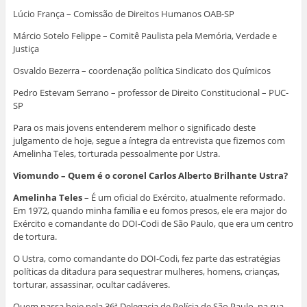
Lúcio França – Comissão de Direitos Humanos OAB-SP
Márcio Sotelo Felippe – Comitê Paulista pela Memória, Verdade e
Justiça
Osvaldo Bezerra – coordenação política Sindicato dos Químicos
Pedro Estevam Serrano – professor de Direito Constitucional – PUC-
SP
Para os mais jovens entenderem melhor o significado deste
julgamento de hoje, segue a íntegra da entrevista que fizemos com
Amelinha Teles, torturada pessoalmente por Ustra.
Viomundo – Quem é o coronel Carlos Alberto Brilhante Ustra?
Amelinha Teles
– É um oficial do Exército, atualmente reformado.
Em 1972, quando minha família e eu fomos presos, ele era major do
Exército e comandante do DOI-Codi de São Paulo, que era um centro
de tortura.
O Ustra, como comandante do DOI-Codi, fez parte das estratégias
políticas da ditadura para sequestrar mulheres, homens, crianças,
torturar, assassinar, ocultar cadáveres.
Quem passa hoje pela 36ª Delegacia de Polícia de São Paulo, na rua