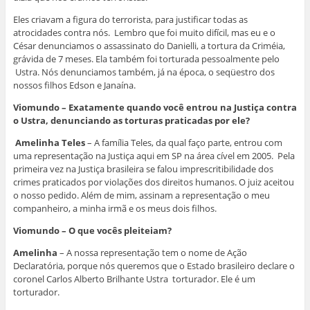
Eles criavam a figura do terrorista, para justificar todas as
atrocidades contra nós. Lembro que foi muito difícil, mas eu e o
César denunciamos o assassinato do Danielli, a tortura da Criméia,
grávida de 7 meses. Ela também foi torturada pessoalmente pelo
Ustra. Nós denunciamos também, já na época, o seqüestro dos
nossos filhos Edson e Janaína.
Viomundo – Exatamente quando você entrou na Justiça contra
o Ustra, denunciando as torturas praticadas por ele?
Amelinha Teles
– A família Teles, da qual faço parte, entrou com
uma representação na Justiça aqui em SP na área cível em 2005. Pela
primeira vez na Justiça brasileira se falou imprescritibilidade dos
crimes praticados por violações dos direitos humanos. O juiz aceitou
o nosso pedido. Além de mim, assinam a representação o meu
companheiro, a minha irmã e os meus dois filhos.
Viomundo – O que vocês pleiteiam?
Amelinha
– A nossa representação tem o nome de Ação
Declaratória, porque nós queremos que o Estado brasileiro declare o
coronel Carlos Alberto Brilhante Ustra torturador. Ele é um
torturador.