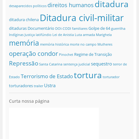
ditadura
direitos humanos
desaparecidos políticos
Ditadura civil-militar
ditadura chilena
ditaduras
Documentário
Golpe de 64
DOI-CODI
familiares
guerrilha
Indíginas
Justiça
latifúndio
Lei de Anistia
Luta armada
Marighela
memória
memória histórica
morte no campo
Mulheres
operação condor
Regime de Transição
Pinochet
Repressão
sequestro
Santa Catarina
sentença judicial
terror de
tortura
Terrorismo de Estado
Estado
torturador
Ustra
torturadores
trailer
Curta nossa página