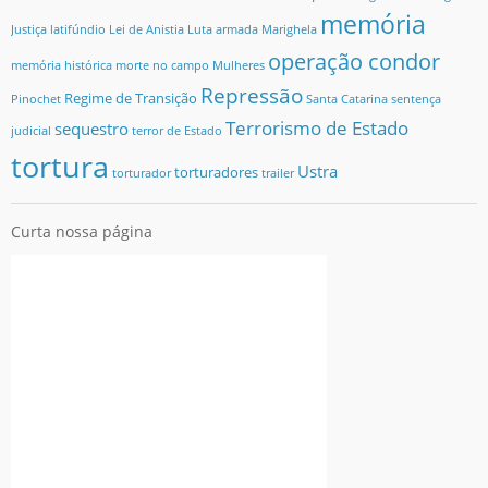
memória
Justiça
latifúndio
Lei de Anistia
Luta armada
Marighela
operação condor
memória histórica
morte no campo
Mulheres
Repressão
Regime de Transição
Pinochet
Santa Catarina
sentença
Terrorismo de Estado
sequestro
judicial
terror de Estado
tortura
Ustra
torturadores
torturador
trailer
Curta nossa página