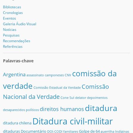
Bibliotecas
Cronologias
Eventos
Galeria Áudio Visual
Notícias
Pesquisas
Recomendações
Referências
Palavras-chave
comissão da
Argentina
assassinato
camponeses
CNV
verdade
Comissão
Comissão Estadual da Verdade
Nacional da Verdade
Cone Sul
delator
depoimentos
ditadura
direitos humanos
desaparecidos políticos
Ditadura civil-militar
ditadura chilena
ditaduras
Documentário
Golpe de 64
DOI-CODI
familiares
guerrilha
Indíginas