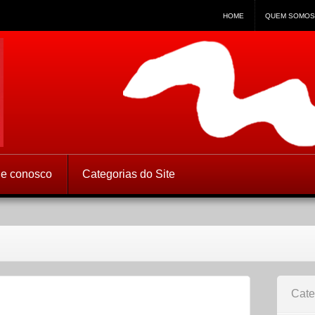
HOME
QUEM SOMOS
 Direitos Humanos
le conosco
Categorias do Site
Cate