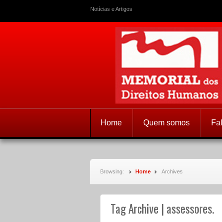
Notícias e Artigos
Memorial dos
Home
Quem somos
Fa
Browsing:
Home
Archives
Tag Archive | assessores.