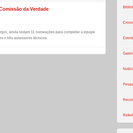
Biblio
 Comissão da Verdade
Crono
argos, ainda restam 11 nomeações para completar a equipe
s e três assessores técnicos.
Event
Galeri
Notíci
Pesqu
Reco
Refer