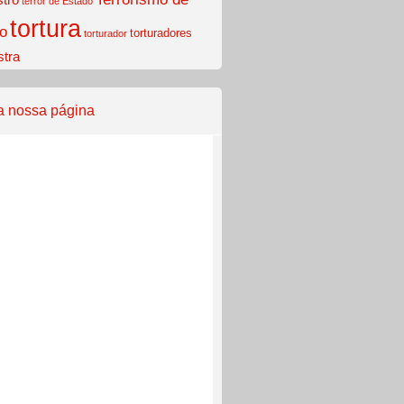
terror de Estado
tortura
o
torturadores
torturador
stra
a nossa página