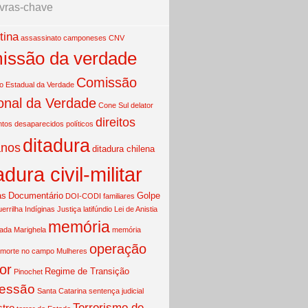
vras-chave
tina
assassinato
camponeses
CNV
issão da verdade
Comissão
 Estadual da Verdade
onal da Verdade
Cone Sul
delator
direitos
ntos
desaparecidos políticos
ditadura
nos
ditadura chilena
adura civil-militar
as
Documentário
Golpe
DOI-CODI
familiares
uerrilha
Indíginas
Justiça
latifúndio
Lei de Anistia
memória
mada
Marighela
memória
operação
morte no campo
Mulheres
or
Regime de Transição
Pinochet
essão
Santa Catarina
sentença judicial
Terrorismo de
tro