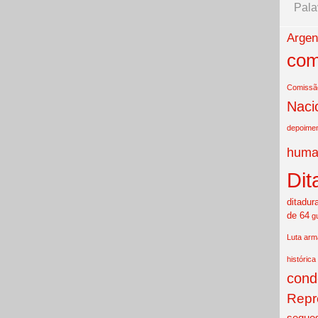
Pala
Argen
com
Comissão
Naci
depoime
huma
Dit
ditadur
de 64
g
Luta ar
histórica
cond
Repr
seques