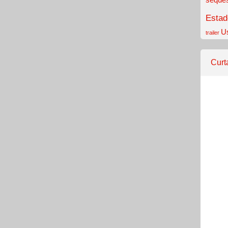
Estad
U
trailer
Curt