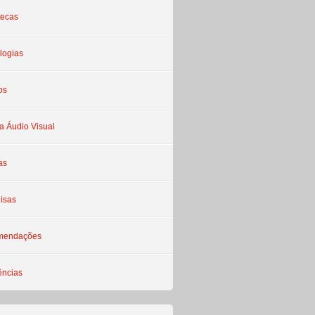
tecas
logias
os
a Áudio Visual
as
isas
mendações
ências