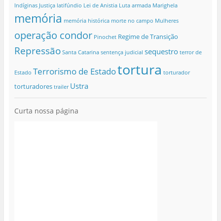
Indíginas
Justiça
latifúndio
Lei de Anistia
Luta armada
Marighela
memória
memória histórica
morte no campo
Mulheres
operação condor
Regime de Transição
Pinochet
Repressão
sequestro
Santa Catarina
sentença judicial
terror de
tortura
Terrorismo de Estado
Estado
torturador
Ustra
torturadores
trailer
Curta nossa página