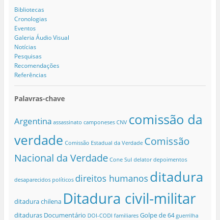
Bibliotecas
Cronologias
Eventos
Galeria Áudio Visual
Notícias
Pesquisas
Recomendações
Referências
Palavras-chave
comissão da
Argentina
assassinato
camponeses
CNV
verdade
Comissão
Comissão Estadual da Verdade
Nacional da Verdade
Cone Sul
delator
depoimentos
ditadura
direitos humanos
desaparecidos políticos
Ditadura civil-militar
ditadura chilena
ditaduras
Documentário
Golpe de 64
DOI-CODI
familiares
guerrilha