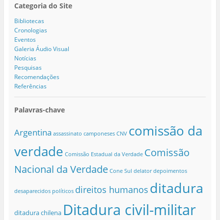
Categoria do Site
Bibliotecas
Cronologias
Eventos
Galeria Áudio Visual
Notícias
Pesquisas
Recomendações
Referências
Palavras-chave
comissão da
Argentina
assassinato
camponeses
CNV
verdade
Comissão
Comissão Estadual da Verdade
Nacional da Verdade
Cone Sul
delator
depoimentos
ditadura
direitos humanos
desaparecidos políticos
Ditadura civil-militar
ditadura chilena