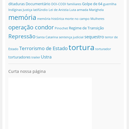
ditaduras
Documentário
Golpe de 64
DOI-CODI
familiares
guerrilha
Indíginas
Justiça
latifúndio
Lei de Anistia
Luta armada
Marighela
memória
memória histórica
morte no campo
Mulheres
operação condor
Regime de Transição
Pinochet
Repressão
sequestro
Santa Catarina
sentença judicial
terror de
tortura
Terrorismo de Estado
Estado
torturador
Ustra
torturadores
trailer
Curta nossa página