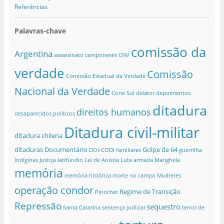
Referências
Palavras-chave
comissão da
Argentina
assassinato
camponeses
CNV
verdade
Comissão
Comissão Estadual da Verdade
Nacional da Verdade
Cone Sul
delator
depoimentos
ditadura
direitos humanos
desaparecidos políticos
Ditadura civil-militar
ditadura chilena
ditaduras
Documentário
Golpe de 64
DOI-CODI
familiares
guerrilha
Indíginas
Justiça
latifúndio
Lei de Anistia
Luta armada
Marighela
memória
memória histórica
morte no campo
Mulheres
operação condor
Regime de Transição
Pinochet
Repressão
sequestro
Santa Catarina
sentença judicial
terror de