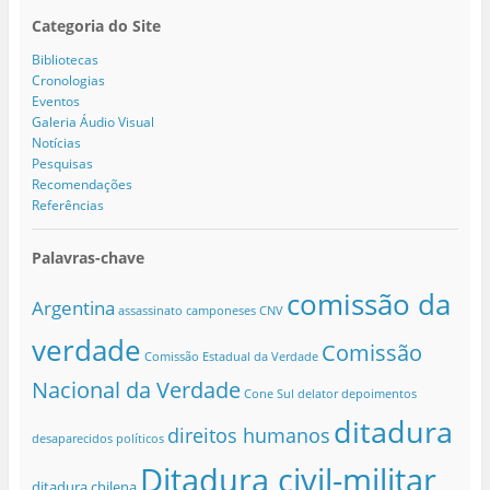
Categoria do Site
Bibliotecas
Cronologias
Eventos
Galeria Áudio Visual
Notícias
Pesquisas
Recomendações
Referências
Palavras-chave
comissão da
Argentina
assassinato
camponeses
CNV
verdade
Comissão
Comissão Estadual da Verdade
Nacional da Verdade
Cone Sul
delator
depoimentos
ditadura
direitos humanos
desaparecidos políticos
Ditadura civil-militar
ditadura chilena