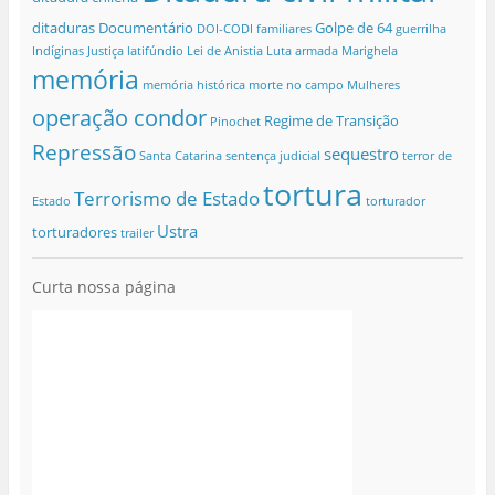
ditaduras
Documentário
Golpe de 64
DOI-CODI
familiares
guerrilha
Indíginas
Justiça
latifúndio
Lei de Anistia
Luta armada
Marighela
memória
memória histórica
morte no campo
Mulheres
operação condor
Regime de Transição
Pinochet
Repressão
sequestro
Santa Catarina
sentença judicial
terror de
tortura
Terrorismo de Estado
Estado
torturador
Ustra
torturadores
trailer
Curta nossa página