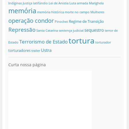
Indíginas
Justiça
latifúndio
Lei de Anistia
Luta armada
Marighela
memória
memória histórica
morte no campo
Mulheres
operação condor
Regime de Transição
Pinochet
Repressão
sequestro
Santa Catarina
sentença judicial
terror de
tortura
Terrorismo de Estado
Estado
torturador
Ustra
torturadores
trailer
Curta nossa página