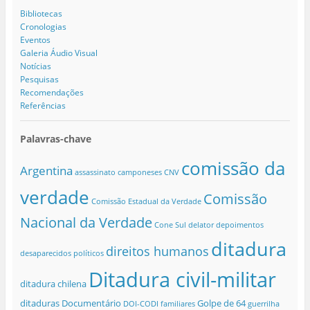
Bibliotecas
Cronologias
Eventos
Galeria Áudio Visual
Notícias
Pesquisas
Recomendações
Referências
Palavras-chave
comissão da
Argentina
assassinato
camponeses
CNV
verdade
Comissão
Comissão Estadual da Verdade
Nacional da Verdade
Cone Sul
delator
depoimentos
ditadura
direitos humanos
desaparecidos políticos
Ditadura civil-militar
ditadura chilena
ditaduras
Documentário
Golpe de 64
DOI-CODI
familiares
guerrilha