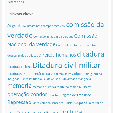
Referências
Palavras-chave
comissão da
Argentina
assassinato
camponeses
CNV
verdade
Comissão
Comissão Estadual da Verdade
Nacional da Verdade
Cone Sul
delator
depoimentos
ditadura
direitos humanos
desaparecidos políticos
Ditadura civil-militar
ditadura chilena
ditaduras
Documentário
Golpe de 64
DOI-CODI
familiares
guerrilha
Indíginas
Justiça
latifúndio
Lei de Anistia
Luta armada
Marighela
memória
memória histórica
morte no campo
Mulheres
operação condor
Regime de Transição
Pinochet
Repressão
sequestro
Santa Catarina
sentença judicial
terror de
tortura
Terrorismo de Estado