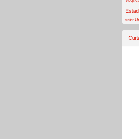
Estad
U
trailer
Curt