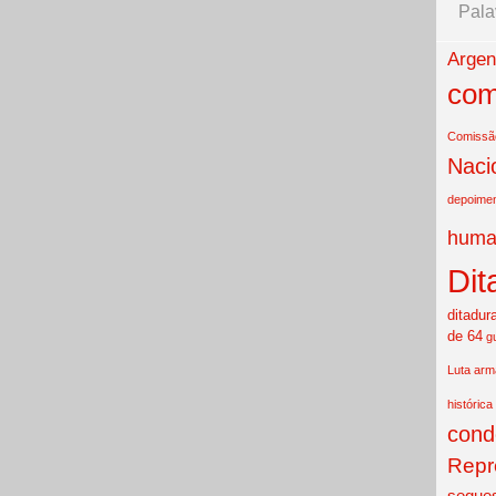
Pala
Argen
com
Comissão
Naci
depoime
huma
Dit
ditadur
de 64
g
Luta ar
histórica
cond
Repr
seques