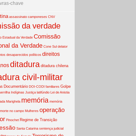
vras-chave
tina
assassinato
camponeses
CNV
issão da verdade
Comissão
 Estadual da Verdade
onal da Verdade
Cone Sul
delator
direitos
ntos
desaparecidos políticos
ditadura
nos
ditadura chilena
adura civil-militar
as
Documentário
Golpe
DOI-CODI
familiares
uerrilha
Indíginas
Justiça
latifúndio
Lei de Anistia
memória
mada
Marighela
memória
operação
morte no campo
Mulheres
or
Regime de Transição
Pinochet
essão
Santa Catarina
sentença judicial
Terrorismo de
tro