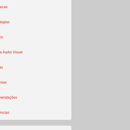
tecas
logias
os
a Áudio Visual
as
isas
mendações
ências