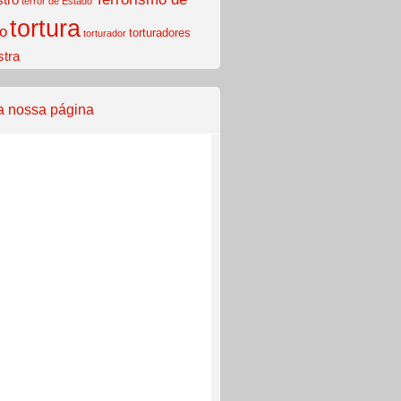
terror de Estado
tortura
o
torturadores
torturador
stra
a nossa página