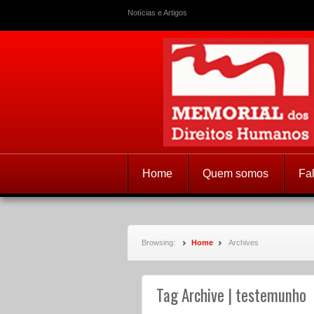
Notícias e Artigos
Memorial dos
Home
Quem somos
Fa
Browsing:
Home
Archives
Tag Archive | testemunho