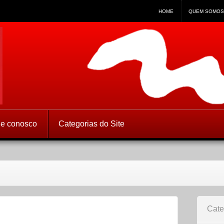
HOME
QUEM SOMOS
 Direitos Humanos
le conosco
Categorias do Site
Cate