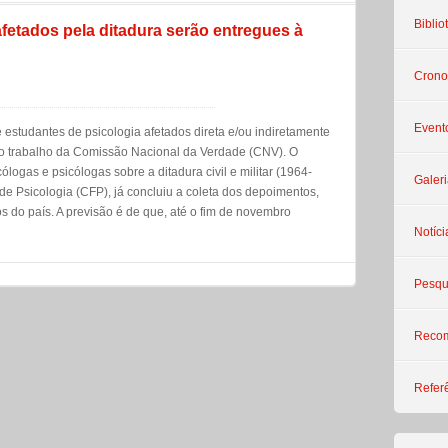
Biblio
etados pela ditadura serão entregues à
Crono
Event
estudantes de psicologia afetados direta e/ou indiretamente
m o trabalho da Comissão Nacional da Verdade (CNV). O
ogas e psicólogas sobre a ditadura civil e militar (1964-
Galeri
de Psicologia (CFP), já concluiu a coleta dos depoimentos,
 do país. A previsão é de que, até o fim de novembro
Notíci
Pesqu
Reco
Refer