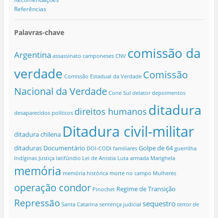
Referências
Palavras-chave
comissão da
Argentina
assassinato
camponeses
CNV
verdade
Comissão
Comissão Estadual da Verdade
Nacional da Verdade
Cone Sul
delator
depoimentos
ditadura
direitos humanos
desaparecidos políticos
Ditadura civil-militar
ditadura chilena
ditaduras
Documentário
Golpe de 64
DOI-CODI
familiares
guerrilha
Indíginas
Justiça
latifúndio
Lei de Anistia
Luta armada
Marighela
memória
memória histórica
morte no campo
Mulheres
operação condor
Regime de Transição
Pinochet
Repressão
sequestro
Santa Catarina
sentença judicial
terror de