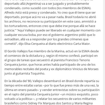
deportado allá (Argentina) va a ser juzgado y probablemente
condenado, como sucedió con todos (los miembros de ESMA).
Alfredo Astiz está preso y condenado. Yo creo que él tiene que ser
deportado, porque acá no va a pasar nada, Brasil todavía no abrió
los archivos, no reconoce su participación en este caso, amnistió a
los torturadores, entonces creo que debe irse porque allá se hace
justicia.” “Aquí Vallejos puede ser liberado en cualquier momento con
cualquier excusa boba, por eso el gobierno argentino pidió que lo
extraditen, allá va a responder por los grandes crímenes que
cometió”, dijo Elisa Cerqueira al diario electrónico Carta Maior.
El Gordo Vallejos fue miembro de la Marina, actuó en la ESMA desde
el comienzo de la dictadura y, según él mismo confesó, participó en
el grupo de tareas que secuestró al pianista Francisco Tenorio
Cerqueira Junior, que horas antes había participado de uno de los
memorables recitales del poeta y ex diplomático Vinicius de Moraes
junto al guitarrista Toquinho.
En la década del ’80, Vallejos desembarcó en Brasil donde repartía su
tiempo entre estafas varias –por lo que fue preso más de una vez, la
última en enero pasado– y vender entrevistas sobre su participación
en el rapto del pianista Cerqueira Junior –un músico exquisito, poco
volcado a la política—, y relatar los secuestros de varios militantes
brasileños como Sidney Fix Marques dos Santos y Maria Regina