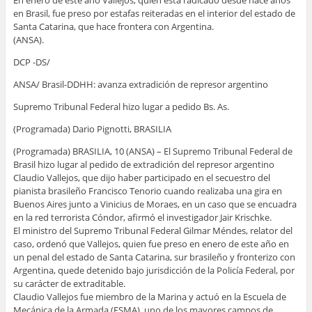
En enero de este año Vallejos, quien está radicado desde hace años
en Brasil, fue preso por estafas reiteradas en el interior del estado de
Santa Catarina, que hace frontera con Argentina.
(ANSA).
DCP -DS/
ANSA/ Brasil-DDHH: avanza extradición de represor argentino
Supremo Tribunal Federal hizo lugar a pedido Bs. As.
(Programada) Dario Pignotti, BRASILIA
(Programada) BRASILIA, 10 (ANSA) – El Supremo Tribunal Federal de
Brasil hizo lugar al pedido de extradición del represor argentino
Claudio Vallejos, que dijo haber participado en el secuestro del
pianista brasileño Francisco Tenorio cuando realizaba una gira en
Buenos Aires junto a Vinicius de Moraes, en un caso que se encuadra
en la red terrorista Cóndor, afirmó el investigador Jair Krischke.
El ministro del Supremo Tribunal Federal Gilmar Méndes, relator del
caso, ordenó que Vallejos, quien fue preso en enero de este año en
un penal del estado de Santa Catarina, sur brasileño y fronterizo con
Argentina, quede detenido bajo jurisdicción de la Policía Federal, por
su carácter de extraditable.
Claudio Vallejos fue miembro de la Marina y actuó en la Escuela de
Mecánica de la Armada (ESMA), uno de los mayores campos de