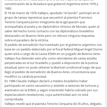
concentración de la dictadura que gobernó Argentina entre 1976 y
1983.
El 18 de marzo de 1976 Vallejos, apodado “el Gordo”, participó en el
grupo de tareas represivas que secuestró al pianista Francisco
Tenório Cerqueira Júnior integrante de la agrupación que
acompañaba al poeta y ex diplomático Vinicius de Moraes, quien al
saber del hecho tomó contacto con las diplomáticos brasileños
destacados en Buenos Aires pero no obtuvo ninguna respuesta
sobre el paradero de la víctima.
El pedido de extradición fue tramitado por el gobierno argentino con
base en un pedido elaborado por el fiscal federal Miguel Angel Osorio
quien está a cargo de la Causa ESMA en un juzgado de Buenos Aires.
Vallejos fue detenido este año como reincidente de varias estafas
perpetradas en el sur brasileño y quedó a disposición de la Justicia
estadual, pero no pudo obtener la libertad condicional luego de que
llegó el pedido de extradición de Buenos Aires, circunstancia que
modificó su carátula procesal.
En 1986 Claudio Vallejos declaró a medios brasileños haber
participado en varios secuestros y asistido a sesiones de torturas y
asesinatos en la ESMA, y según trascendió habría cobrado por sus
espectaculares revelaciones, cuya autenticidad aún no está
comprobada.
Vallejos reveló que el pianista Tenorio Cerqueria de 35 años, delgado,