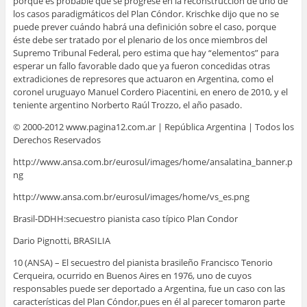
porque es probable que se progrese en la reconstrucción de uno de
los casos paradigmáticos del Plan Cóndor. Krischke dijo que no se
puede prever cuándo habrá una definición sobre el caso, porque
éste debe ser tratado por el plenario de los once miembros del
Supremo Tribunal Federal, pero estima que hay “elementos” para
esperar un fallo favorable dado que ya fueron concedidas otras
extradiciones de represores que actuaron en Argentina, como el
coronel uruguayo Manuel Cordero Piacentini, en enero de 2010, y el
teniente argentino Norberto Raúl Trozzo, el año pasado.
© 2000-2012 www.pagina12.com.ar | República Argentina | Todos los
Derechos Reservados
http://www.ansa.com.br/eurosul/images/home/ansalatina_banner.p
ng
http://www.ansa.com.br/eurosul/images/home/vs_es.png
Brasil-DDHH:secuestro pianista caso típico Plan Condor
Dario Pignotti, BRASILIA
10 (ANSA) – El secuestro del pianista brasileño Francisco Tenorio
Cerqueira, ocurrido en Buenos Aires en 1976, uno de cuyos
responsables puede ser deportado a Argentina, fue un caso con las
características del Plan Cóndor,pues en él al parecer tomaron parte