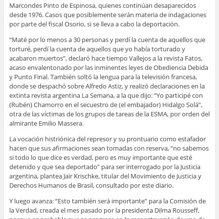
Marcondes Pinto de Espinosa, quienes continúan desaparecidos
desde 1976. Casos que posiblemente serán materia de indagaciones
por parte del fiscal Osorio, si se lleva a cabo la deportación.
“Maté por lo menos a 30 personas y perdí la cuenta de aquellos que
torturé, perdí la cuenta de aquellos que yo había torturado y
acabaron muertos”, declaró hace tiempo Vallejos a la revista Fatos,
acaso envalentonado por las inminentes leyes de Obediencia Debida
y Punto Final. También soltó la lengua para la televisión francesa,
donde se despachó sobre Alfredo Astiz, y realizó declaraciones en la
extinta revista argentina La Semana, a la que dijo: “Yo participé con
(Rubén) Chamorro en el secuestro de (el embajador) Hidalgo Solá”,
otra de las víctimas de los grupos de tareas de la ESMA, por orden del
almirante Emilio Massera.
La vocación histriónica del represor y su prontuario como estafador
hacen que sus afirmaciones sean tomadas con reserva, “no sabemos
si todo lo que dice es verdad, pero es muy importante que esté
detenido y que sea deportado” para ser interrogado por la Justicia
argentina, plantea Jair Krischke, titular del Movimiento de Justicia y
Derechos Humanos de Brasil, consultado por este diario.
Y luego avanza: “Esto también será importante” para la Comisión de
la Verdad, creada el mes pasado por la presidenta Dilma Rousseff,