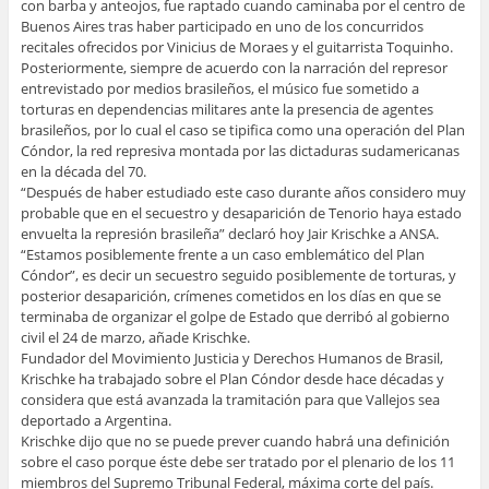
con barba y anteojos, fue raptado cuando caminaba por el centro de
Buenos Aires tras haber participado en uno de los concurridos
recitales ofrecidos por Vinicius de Moraes y el guitarrista Toquinho.
Posteriormente, siempre de acuerdo con la narración del represor
entrevistado por medios brasileños, el músico fue sometido a
torturas en dependencias militares ante la presencia de agentes
brasileños, por lo cual el caso se tipifica como una operación del Plan
Cóndor, la red represiva montada por las dictaduras sudamericanas
en la década del 70.
“Después de haber estudiado este caso durante años considero muy
probable que en el secuestro y desaparición de Tenorio haya estado
envuelta la represión brasileña” declaró hoy Jair Krischke a ANSA.
“Estamos posiblemente frente a un caso emblemático del Plan
Cóndor”, es decir un secuestro seguido posiblemente de torturas, y
posterior desaparición, crímenes cometidos en los días en que se
terminaba de organizar el golpe de Estado que derribó al gobierno
civil el 24 de marzo, añade Krischke.
Fundador del Movimiento Justicia y Derechos Humanos de Brasil,
Krischke ha trabajado sobre el Plan Cóndor desde hace décadas y
considera que está avanzada la tramitación para que Vallejos sea
deportado a Argentina.
Krischke dijo que no se puede prever cuando habrá una definición
sobre el caso porque éste debe ser tratado por el plenario de los 11
miembros del Supremo Tribunal Federal, máxima corte del país.