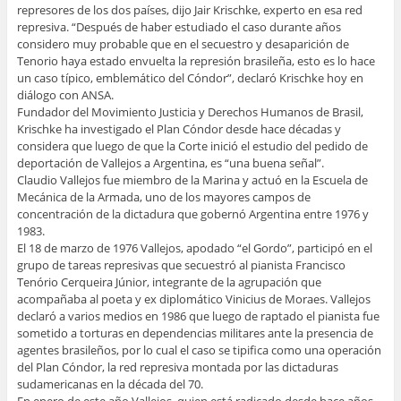
represores de los dos países, dijo Jair Krischke, experto en esa red
represiva. “Después de haber estudiado el caso durante años
considero muy probable que en el secuestro y desaparición de
Tenorio haya estado envuelta la represión brasileña, esto es lo hace
un caso típico, emblemático del Cóndor”, declaró Krischke hoy en
diálogo con ANSA.
Fundador del Movimiento Justicia y Derechos Humanos de Brasil,
Krischke ha investigado el Plan Cóndor desde hace décadas y
considera que luego de que la Corte inició el estudio del pedido de
deportación de Vallejos a Argentina, es “una buena señal”.
Claudio Vallejos fue miembro de la Marina y actuó en la Escuela de
Mecánica de la Armada, uno de los mayores campos de
concentración de la dictadura que gobernó Argentina entre 1976 y
1983.
El 18 de marzo de 1976 Vallejos, apodado “el Gordo”, participó en el
grupo de tareas represivas que secuestró al pianista Francisco
Tenório Cerqueira Júnior, integrante de la agrupación que
acompañaba al poeta y ex diplomático Vinicius de Moraes. Vallejos
declaró a varios medios en 1986 que luego de raptado el pianista fue
sometido a torturas en dependencias militares ante la presencia de
agentes brasileños, por lo cual el caso se tipifica como una operación
del Plan Cóndor, la red represiva montada por las dictaduras
sudamericanas en la década del 70.