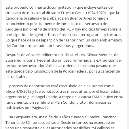
Está probado con harta documentación –que incluye cartas del
sindicato de músicos al dictador Ernesto Geisel (1974-1979)– que la
Cancillería brasileña y la Embajada en Buenos Aires tomaron
conocimiento prácticamente de inmediato del secuestro de
Cerqueira Junior el 18 de marzo del ’76, y hay indicios firmes sobre la
participación de agentes brasileños en los interrogatorios y torturas.
Lo que hace de la desaparición de “Tenorinho” un caso emblemático
del Cóndor orquestado por brasileños y argentinos.
Después de años de indiferencia judicial, el juez Gilmar Méndes, del
Supremo Tribunal Federal, dio un paso firme hacia la extradición del
presunto secuestrador Vallejos al ordenar la semana pasada que
éste quede bajo jurisdicción de la Policía Federal, por su carácter de
extraditable.
El proceso de deportación está caratulado en el Supremo como
oficio 478/2012 y fue solicitado, tres meses atrás, por el fiscal federal
argentino Miguel Angel Osorio, a cargo de la causa ESMA, quien en su
fundamentación se refirió al Plan Cóndor y citó informaciones
publicadas por Página/12.
Elisa Cerqueira era una niña de 8 años cuando su padre Francisco
Tenorio, de 35, fue secuestrado. Desde entonces ha esperado en
vano una respuesta de las autoridades brasileñas. “Si Vallejos es