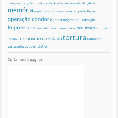
Indíginas
Justiça
latifúndio
Lei de Anistia
Luta armada
Marighela
memória
memória histórica
morte no campo
Mulheres
operação condor
Regime de Transição
Pinochet
Repressão
sequestro
Santa Catarina
sentença judicial
terror de
tortura
Terrorismo de Estado
Estado
torturador
Ustra
torturadores
trailer
Curta nossa página