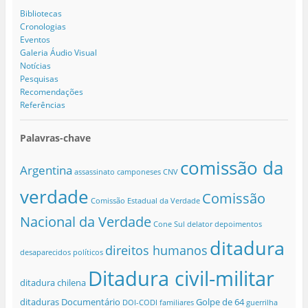
Bibliotecas
Cronologias
Eventos
Galeria Áudio Visual
Notícias
Pesquisas
Recomendações
Referências
Palavras-chave
comissão da
Argentina
assassinato
camponeses
CNV
verdade
Comissão
Comissão Estadual da Verdade
Nacional da Verdade
Cone Sul
delator
depoimentos
ditadura
direitos humanos
desaparecidos políticos
Ditadura civil-militar
ditadura chilena
ditaduras
Documentário
Golpe de 64
DOI-CODI
familiares
guerrilha