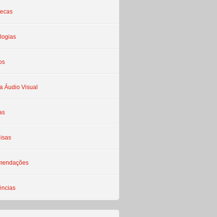
tecas
logias
os
a Áudio Visual
as
isas
mendações
ências