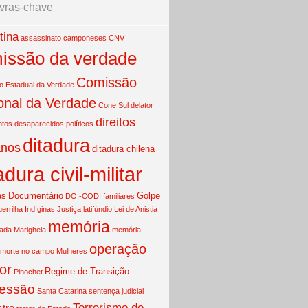
vras-chave
tina
assassinato
camponeses
CNV
issão da verdade
Comissão
 Estadual da Verdade
onal da Verdade
Cone Sul
delator
direitos
ntos
desaparecidos políticos
ditadura
nos
ditadura chilena
adura civil-militar
as
Documentário
Golpe
DOI-CODI
familiares
uerrilha
Indíginas
Justiça
latifúndio
Lei de Anistia
memória
mada
Marighela
memória
operação
morte no campo
Mulheres
or
Regime de Transição
Pinochet
essão
Santa Catarina
sentença judicial
Terrorismo de
tro