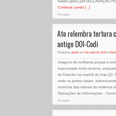
helder-globo.pdf DECLARAÇÃO 
Continue Lendo [...]
Permalink
Ato relembra tortura c
antigo DOI-Codi
Posted
by
admin
on
3 de maio de 2016
in
Notí
Imagens de mulheres presas e tort
improvisado entre árvores, enquant
do Exército na manhã de hoje (2). 
onde os jovens saiam, sobrevivente
memória das vítimas da violência 
Operações de Informações - Cent
Permalink