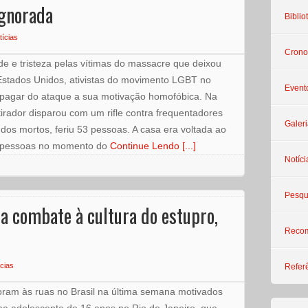
ignorada
Biblio
tícias
Crono
 e tristeza pelas vítimas do massacre que deixou
Estados Unidos, ativistas do movimento LGBT no
Event
apagar do ataque a sua motivação homofóbica. Na
rador disparou com um rifle contra frequentadores
Galeri
 dos mortos, feriu 53 pessoas. A casa era voltada ao
0 pessoas no momento do
Continue Lendo [...]
Notíci
Pesqu
a combate à cultura do estupro,
Reco
cias
Refer
ram às ruas no Brasil na última semana motivados