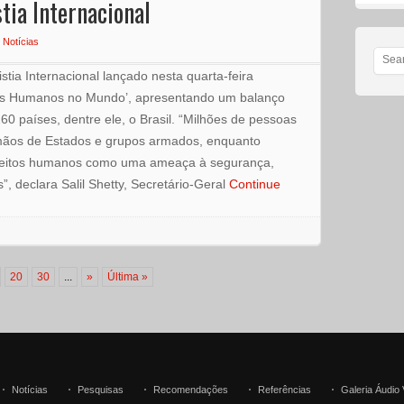
tia Internacional
n
Notícias
stia Internacional lançado nesta quarta-feira
itos Humanos no Mundo’, apresentando um balanço
0 países, dentre ele, o Brasil. “Milhões de pessoas
mãos de Estados e grupos armados, enquanto
ireitos humanos como uma ameaça à segurança,
”, declara Salil Shetty, Secretário-Geral
Continue
20
30
...
»
Última »
Notícias
Pesquisas
Recomendações
Referências
Galeria Áudio 