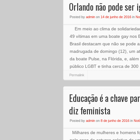
Orlando não pode ser 
Posted
by
admin
on
14 de junho de 2016
in
No
Em meio ao clima de solidariedade
49 vítimas em uma boate gay nos 
Brasil destacam que não se pode 
madrugada de domingo (12), um ati
da boate Pulse, na Flórida, e, além
público LGBT e tinha cerca de 30
Permalink
Educação é a chave par
diz feminista
Posted
by
admin
on
8 de junho de 2016
in
Notí
Milhares de mulheres e homens fo