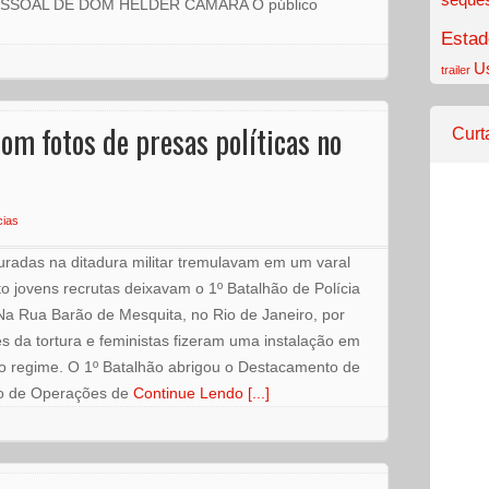
PESSOAL DE DOM HÉLDER CÂMARA O público
Estad
U
trailer
om fotos de presas políticas no
Curt
cias
uradas na ditadura militar tremulavam em um varal
o jovens recrutas deixavam o 1º Batalhão de Polícia
Na Rua Barão de Mesquita, no Rio de Janeiro, por
s da tortura e feministas fizeram uma instalação em
do regime. O 1º Batalhão abrigou o Destacamento de
ro de Operações de
Continue Lendo [...]