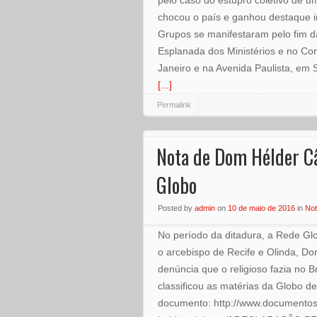
pelo caso do estupro coletivo de u
chocou o país e ganhou destaque int
Grupos se manifestaram pelo fim d
Esplanada dos Ministérios e no Con
Janeiro e na Avenida Paulista, em 
[...]
Permalink
Nota de Dom Hélder C
Globo
Posted
by
admin
on
10 de maio de 2016
in
Not
No período da ditadura, a Rede Glo
o arcebispo de Recife e Olinda, 
denúncia que o religioso fazia no B
classificou as matérias da Globo de
documento: http://www.documentos