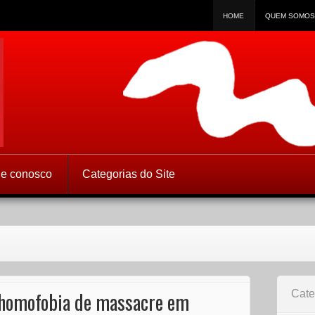
HOME
QUEM SOMOS
 Direitos Humanos
le conosco
Categorias do Site
 homofobia de massacre em
Cate