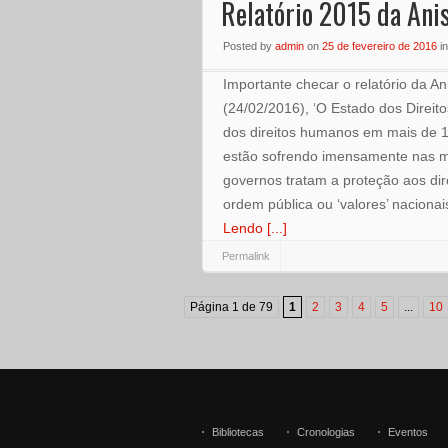
Relatório 2015 da Anis
Posted
by
admin
on
25 de fevereiro de 2016
i
Importante checar o relatório da Ani
(24/02/2016), ‘O Estado dos Dire
dos direitos humanos em mais de 16
estão sofrendo imensamente nas 
governos tratam a proteção aos d
ordem pública ou ‘valores’ nacionais
Lendo [...]
Permalink
Página 1 de 79
1
2
3
4
5
...
10
Bibliotecas
Cronologias
Eventos