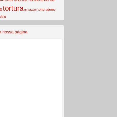
terror de Estado
tortura
o
torturadores
torturador
stra
a nossa página