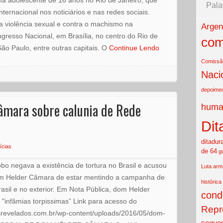
ma adolescente de 16 anos no Rio de Janeiro, que
Pala
ernacional nos noticiários e nas redes sociais.
a violência sexual e contra o machismo na
Argen
gresso Nacional, em Brasília, no centro do Rio de
com
São Paulo, entre outras capitais. O
Continue Lendo
Comissão
Naci
depoime
âmara sobre calunia de Rede
huma
Dit
ditadur
ícias
de 64
g
bo negava a existência de tortura no Brasil e acusou
Luta ar
Dom Helder Câmara de estar mentindo a campanha de
histórica
rasil e no exterior. Em Nota Pública, dom Helder
cond
 "infâmias torpissimas” Link para acesso do
Repr
revelados.com.br/wp-content/uploads/2016/05/dom-
seques