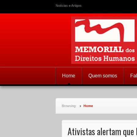
Notícias e Artigos
Memorial dos
Home
Quem somos
Fa
Browsing:
Home
Ativistas alertam que