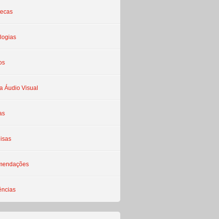
tecas
logias
os
a Áudio Visual
as
isas
mendações
ências