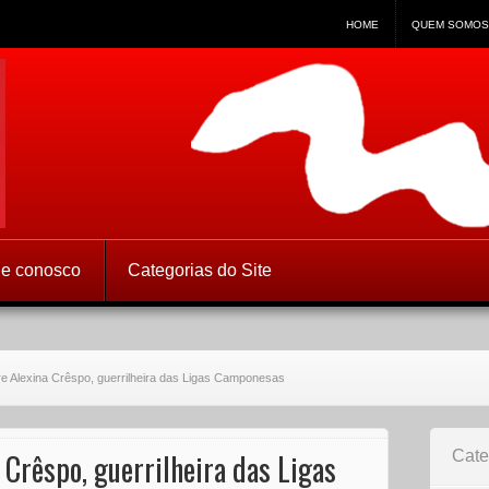
HOME
QUEM SOMOS
 Direitos Humanos
le conosco
Categorias do Site
re Alexina Crêspo, guerrilheira das Ligas Camponesas
Crêspo, guerrilheira das Ligas
Cate