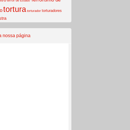
terror de Estado
tortura
o
torturadores
torturador
stra
a nossa página