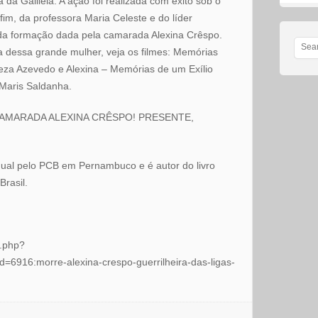
 da Galileia. A ação foi realizada com êxito sob o
m, da professora Maria Celeste e do líder
a formação dada pela camarada Alexina Crêspo.
a dessa grande mulher, veja os filmes: Memórias
eza Azevedo e Alexina – Memórias de um Exílio
 Maris Saldanha.
to: CAMARADA ALEXINA CRÊSPO! PRESENTE,
dual pelo PCB em Pernambuco e é autor do livro
rasil.
x.php?
d=6916:morre-alexina-crespo-guerrilheira-das-ligas-