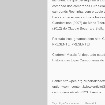
latifundiários que perseguiam a Liga
comando dos camaradas Luiz Serafi
camponês Rochinha, com o apoio d
Para conhecer mais sobre a históri
Clandestinas (2007) de Maria Ther
(2012) de Claudio Bezerra e Stella
Por tudo isso, gritamos bem al
PRESENTE, PRESENTE!
Clodomir Morais foi deputado esta
História das Ligas Camponesas do B
Fonte: http://pcb.org.br/portal/inde
option=com_content&view=article&i
camponesas&catid=129:diversos
Tags:
Liga Camponesas
Permalink