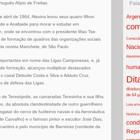
tuguês Alípio de Freitas.
Pala
Argen
e abril de 1964, Alexina levou seus quatro filhos
ilde e Analtaide para morar e estudar em
com
 onde se encontrou com o presidente Mao Tse-
 de formação de quadros das organizações sociais
Comissão
Naci
la revista Manchete, de São Paulo.
depoime
importantes em nome das Ligas Camponesas, e, já
huma
 de formação, alcançou multiplicar destacados
o casal Delsuite Costa e Silva e Adauto Cruz,
Dit
s de defesa das Ligas.
ditadur
de 64
g
de Teresópolis, as camaradas Teresinha e sua filha
s, da absoluta clandestinidade de outro guerrilheiro
Luta ar
atar do cerco de fuzileiros navais e da Aeronáutica
histórica
 Carvalho) e o famoso pintor e escultor José Dias,
cond
cantins e pelo município de Barreiras (nordeste da
Repr
seques