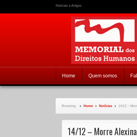
Notícias e Artigos
Memorial dos
Home
Quem somos
Fa
Browsing:
Home
Notícias
14/12 – Mor
14/12 – Morre Alexina 