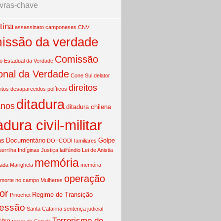
vras-chave
tina
assassinato
camponeses
CNV
issão da verdade
Comissão
 Estadual da Verdade
onal da Verdade
Cone Sul
delator
direitos
ntos
desaparecidos políticos
ditadura
nos
ditadura chilena
adura civil-militar
as
Documentário
Golpe
DOI-CODI
familiares
uerrilha
Indíginas
Justiça
latifúndio
Lei de Anistia
memória
mada
Marighela
memória
operação
morte no campo
Mulheres
or
Regime de Transição
Pinochet
essão
Santa Catarina
sentença judicial
Terrorismo de
tro