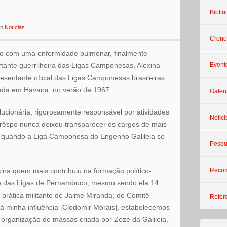
Biblio
in
Notícias
Crono
to com uma enfermidade pulmonar, finalmente
tante guerrilheira das Ligas Camponesas, Alexina
Event
resentante oficial das Ligas Camponesas brasileiras
izada em Havana, no verão de 1967.
Galeri
lucionária, rigorosamente responsável por atividades
Notíci
Crêspo nunca deixou transparecer os cargos de mais
, quando a Liga Camponesa do Engenho Galileia se
Pesqu
xina quem mais contribuiu na formação político-
Reco
te das Ligas de Pernambuco, mesmo sendo ela 14
prática militante de Jaime Miranda, do Comitê
Refer
 minha influência [Clodomir Morais], estabelecemos
a organização de massas criada por Zezé da Galileia,