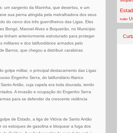
s: um sargento da Marinha, que desertou, e um
Estad
teve sua perna atingida pela metralhadora dos seus
U
trailer
o do cerco dos três guerrilheiros das Ligas. Eles
es Bongó, Manoel Alves e Boqueirão, no Município
s tinham anteriormente estruturado para proteger
Curt
 militares e dos latifundiários armados pelo
e Barros, que chegou a distribuir carabinas
 golpe militar, o principal destacamento das Ligas
uoso Engenho Serra, do latifundiário Alarico
e Santo Antão, cuja capela era toda dourada, tendo
ortados. A invasão e ocupação do Engenho Serra
 armas para se defender da crescente violência
golpe de Estado, a liga de Vitória de Santo Antão
r os estoques de gasolina e bloquear a fuga dos