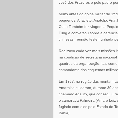
José dos Prazeres e pelo padre por
Muito antes do golpe militar de 1º d
pequenos, Anacleto, Anatólio, Anat
Cuba.Também fez viagem a Pequim,
Tung e conversou sobre a carência
chinesas, reunião testemunhada pe
Realizava cada vez mais missões 
na condição de secretária nacional
quadros da organização, tais como 
comandante dos esquemas militare
Em 1967, na região das montanhas 
Amaralita cuidaram, durante 30 ano
chamado Adauto, que conseguiu resg
o camarada Palmeira (Amaro Luiz de
fugindo com eles pelo Estado do To
Bahia).