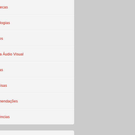
tecas
logias
os
a Áudio Visual
as
isas
mendações
ências