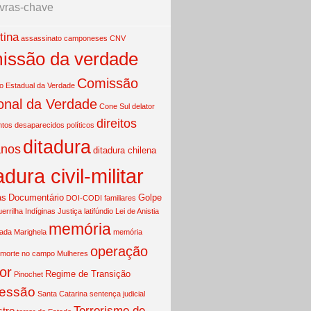
vras-chave
tina
assassinato
camponeses
CNV
issão da verdade
Comissão
 Estadual da Verdade
onal da Verdade
Cone Sul
delator
direitos
ntos
desaparecidos políticos
ditadura
nos
ditadura chilena
adura civil-militar
as
Documentário
Golpe
DOI-CODI
familiares
uerrilha
Indíginas
Justiça
latifúndio
Lei de Anistia
memória
mada
Marighela
memória
operação
morte no campo
Mulheres
or
Regime de Transição
Pinochet
essão
Santa Catarina
sentença judicial
Terrorismo de
tro