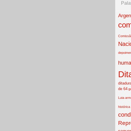
Pala
Argen
com
Comissão
Naci
depoime
huma
Dit
ditadur
de 64
g
Luta ar
histórica
cond
Repr
seques