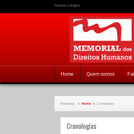
Notícias e Artigos
Memorial dos
Home
Quem somos
Fa
Browsing:
Home
Cronologias
Cronologias