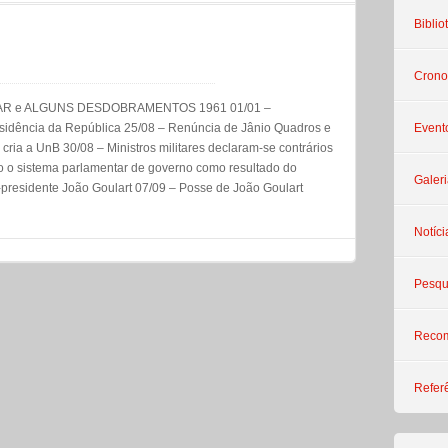
Biblio
Crono
AR e ALGUNS DESDOBRAMENTOS 1961 01/01 –
idência da República 25/08 – Renúncia de Jânio Quadros e
Event
ria a UnB 30/08 – Ministros militares declaram-se contrários
do o sistema parlamentar de governo como resultado do
Galeri
e-presidente João Goulart 07/09 – Posse de João Goulart
Notíci
Pesqu
Reco
Refer