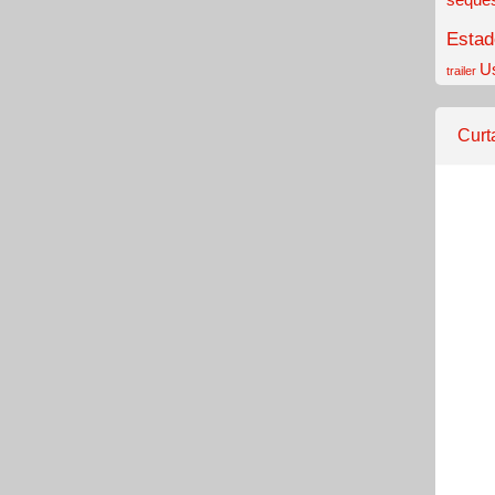
Estad
U
trailer
Curt