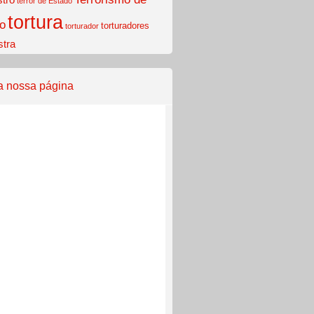
terror de Estado
tortura
o
torturadores
torturador
stra
a nossa página