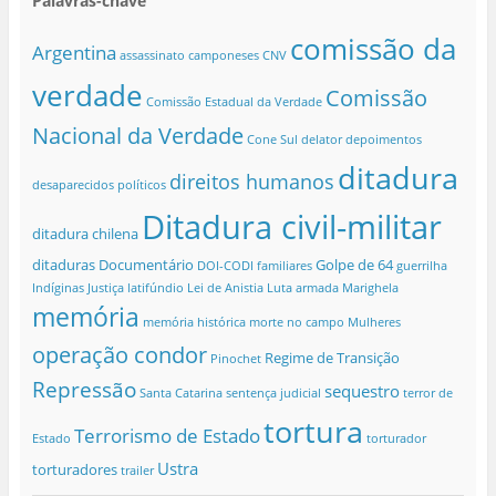
Palavras-chave
comissão da
Argentina
assassinato
camponeses
CNV
verdade
Comissão
Comissão Estadual da Verdade
Nacional da Verdade
Cone Sul
delator
depoimentos
ditadura
direitos humanos
desaparecidos políticos
Ditadura civil-militar
ditadura chilena
ditaduras
Documentário
Golpe de 64
DOI-CODI
familiares
guerrilha
Indíginas
Justiça
latifúndio
Lei de Anistia
Luta armada
Marighela
memória
memória histórica
morte no campo
Mulheres
operação condor
Regime de Transição
Pinochet
Repressão
sequestro
Santa Catarina
sentença judicial
terror de
tortura
Terrorismo de Estado
Estado
torturador
Ustra
torturadores
trailer