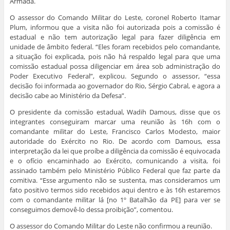
Armada.
O assessor do Comando Militar do Leste, coronel Roberto Itamar
Plum, informou que a visita não foi autorizada pois a comissão é
estadual e não tem autorização legal para fazer diligência em
unidade de âmbito federal. “Eles foram recebidos pelo comandante,
a situação foi explicada, pois não há respaldo legal para que uma
comissão estadual possa diligenciar em área sob administração do
Poder Executivo Federal”, explicou. Segundo o assessor, “essa
decisão foi informada ao governador do Rio, Sérgio Cabral, e agora a
decisão cabe ao Ministério da Defesa”.
O presidente da comissão estadual, Wadih Damous, disse que os
integrantes conseguiram marcar uma reunião às 16h com o
comandante militar do Leste, Francisco Carlos Modesto, maior
autoridade do Exército no Rio. De acordo com Damous, essa
interpretação da lei que proíbe a diligência da comissão é equivocada
e o ofício encaminhado ao Exército, comunicando a visita, foi
assinado também pelo Ministério Público Federal que faz parte da
comitiva. “Esse argumento não se sustenta, mas consideramos um
fato positivo termos sido recebidos aqui dentro e às 16h estaremos
com o comandante militar lá [no 1º Batalhão da PE] para ver se
conseguimos demovê-lo dessa proibição”, comentou.
O assessor do Comando Militar do Leste não confirmou a reunião.