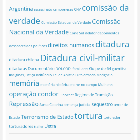
comissão da
Argentina
assassinato
camponeses
CNV
verdade
Comissão
Comissão Estadual da Verdade
Nacional da Verdade
Cone Sul
delator
depoimentos
ditadura
direitos humanos
desaparecidos políticos
Ditadura civil-militar
ditadura chilena
ditaduras
Documentário
Golpe de 64
DOI-CODI
familiares
guerrilha
Indíginas
Justiça
latifúndio
Lei de Anistia
Luta armada
Marighela
memória
memória histórica
morte no campo
Mulheres
operação condor
Regime de Transição
Pinochet
Repressão
sequestro
Santa Catarina
sentença judicial
terror de
tortura
Terrorismo de Estado
Estado
torturador
Ustra
torturadores
trailer