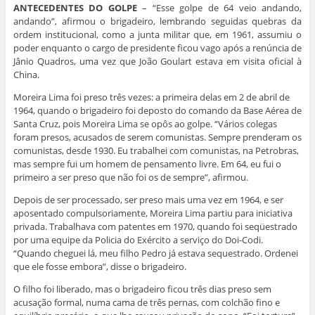
ANTECEDENTES DO GOLPE
– “Esse golpe de 64 veio andando,
andando”, afirmou o brigadeiro, lembrando seguidas quebras da
ordem institucional, como a junta militar que, em 1961, assumiu o
poder enquanto o cargo de presidente ficou vago após a renúncia de
Jânio Quadros, uma vez que João Goulart estava em visita oficial à
China.
Moreira Lima foi preso três vezes: a primeira delas em 2 de abril de
1964, quando o brigadeiro foi deposto do comando da Base Aérea de
Santa Cruz, pois Moreira Lima se opôs ao golpe. “Vários colegas
foram presos, acusados de serem comunistas. Sempre prenderam os
comunistas, desde 1930. Eu trabalhei com comunistas, na Petrobras,
mas sempre fui um homem de pensamento livre. Em 64, eu fui o
primeiro a ser preso que não foi os de sempre”, afirmou.
Depois de ser processado, ser preso mais uma vez em 1964, e ser
aposentado compulsoriamente, Moreira Lima partiu para iniciativa
privada. Trabalhava com patentes em 1970, quando foi seqüestrado
por uma equipe da Policia do Exército a serviço do Doi-Codi.
“Quando cheguei lá, meu filho Pedro já estava sequestrado. Ordenei
que ele fosse embora”, disse o brigadeiro.
O filho foi liberado, mas o brigadeiro ficou três dias preso sem
acusação formal, numa cama de três pernas, com colchão fino e