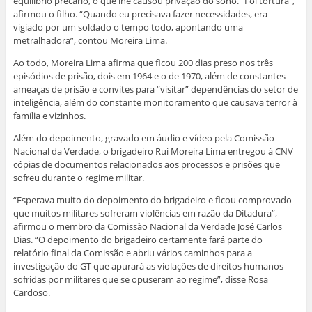
equilíbrio precário, o que lhe causou privação do sono. “Foi tortura”,
afirmou o filho. “Quando eu precisava fazer necessidades, era
vigiado por um soldado o tempo todo, apontando uma
metralhadora”, contou Moreira Lima.
Ao todo, Moreira Lima afirma que ficou 200 dias preso nos três
episódios de prisão, dois em 1964 e o de 1970, além de constantes
ameaças de prisão e convites para “visitar” dependências do setor de
inteligência, além do constante monitoramento que causava terror à
família e vizinhos.
Além do depoimento, gravado em áudio e vídeo pela Comissão
Nacional da Verdade, o brigadeiro Rui Moreira Lima entregou à CNV
cópias de documentos relacionados aos processos e prisões que
sofreu durante o regime militar.
“Esperava muito do depoimento do brigadeiro e ficou comprovado
que muitos militares sofreram violências em razão da Ditadura”,
afirmou o membro da Comissão Nacional da Verdade José Carlos
Dias. “O depoimento do brigadeiro certamente fará parte do
relatório final da Comissão e abriu vários caminhos para a
investigação do GT que apurará as violações de direitos humanos
sofridas por militares que se opuseram ao regime”, disse Rosa
Cardoso.