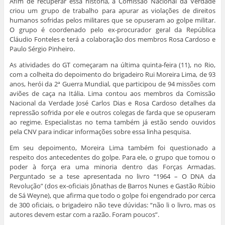
Afim de recuperar essa história, a Comissão Nacional da Verdade
criou um grupo de trabalho para apurar as violações de direitos
humanos sofridas pelos militares que se opuseram ao golpe militar.
O grupo é coordenado pelo ex-procurador geral da República
Cláudio Fonteles e terá a colaboração dos membros Rosa Cardoso e
Paulo Sérgio Pinheiro.
As atividades do GT começaram na última quinta-feira (11), no Rio,
com a colheita do depoimento do brigadeiro Rui Moreira Lima, de 93
anos, herói da 2ª Guerra Mundial, que participou de 94 missões com
aviões de caça na Itália. Lima contou aos membros da Comissão
Nacional da Verdade José Carlos Dias e Rosa Cardoso detalhes da
repressão sofrida por ele e outros colegas de farda que se opuseram
ao regime. Especialistas no tema também já estão sendo ouvidos
pela CNV para indicar informações sobre essa linha pesquisa.
Em seu depoimento, Moreira Lima também foi questionado a
respeito dos antecedentes do golpe. Para ele, o grupo que tomou o
poder à força era uma minoria dentro das Forças Armadas.
Perguntado se a tese apresentada no livro “1964 – O DNA da
Revolução” (dos ex-oficiais Jônathas de Barros Nunes e Gastão Rúbio
de Sá Weyne), que afirma que todo o golpe foi engendrado por cerca
de 300 oficiais, o brigadeiro não teve dúvidas: “não li o livro, mas os
autores devem estar com a razão. Foram poucos”.