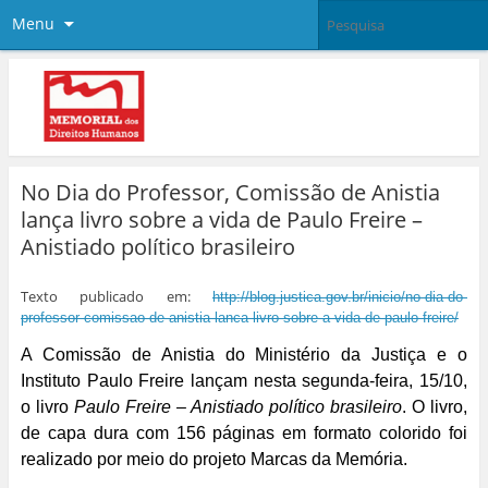
Menu
No Dia do Professor, Comissão de Anistia
lança livro sobre a vida de Paulo Freire –
Anistiado político brasileiro
Texto publicado em:
http://blog.justica.gov.br/
inicio/no-dia-do-
professor-
comissao-de-anistia-lanca-
livro-sobre-a-vida-de-paulo-
freire/
A Comissão de Anistia do Ministério da Justiça e o
Instituto Paulo Freire lançam nesta segunda-feira, 15/10,
o livro
Paulo Freire – Anistiado político brasileiro
. O livro,
de capa dura com 156 páginas em formato colorido foi
realizado por meio do projeto Marcas da Memória.