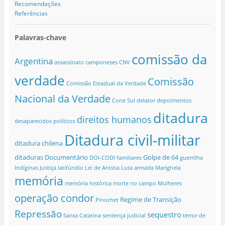
Recomendações
Referências
Palavras-chave
comissão da
Argentina
assassinato
camponeses
CNV
verdade
Comissão
Comissão Estadual da Verdade
Nacional da Verdade
Cone Sul
delator
depoimentos
ditadura
direitos humanos
desaparecidos políticos
Ditadura civil-militar
ditadura chilena
ditaduras
Documentário
Golpe de 64
DOI-CODI
familiares
guerrilha
Indíginas
Justiça
latifúndio
Lei de Anistia
Luta armada
Marighela
memória
memória histórica
morte no campo
Mulheres
operação condor
Regime de Transição
Pinochet
Repressão
sequestro
Santa Catarina
sentença judicial
terror de