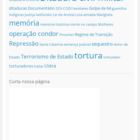
ditaduras
Documentário
Golpe de 64
DOI-CODI
familiares
guerrilha
Indíginas
Justiça
latifúndio
Lei de Anistia
Luta armada
Marighela
memória
memória histórica
morte no campo
Mulheres
operação condor
Regime de Transição
Pinochet
Repressão
sequestro
Santa Catarina
sentença judicial
terror de
tortura
Terrorismo de Estado
Estado
torturador
Ustra
torturadores
trailer
Curta nossa página