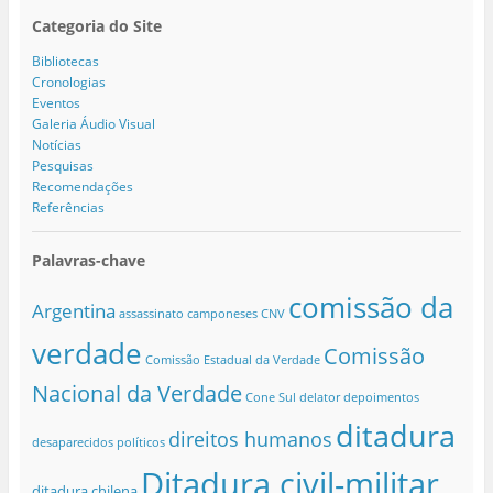
Categoria do Site
Bibliotecas
Cronologias
Eventos
Galeria Áudio Visual
Notícias
Pesquisas
Recomendações
Referências
Palavras-chave
comissão da
Argentina
assassinato
camponeses
CNV
verdade
Comissão
Comissão Estadual da Verdade
Nacional da Verdade
Cone Sul
delator
depoimentos
ditadura
direitos humanos
desaparecidos políticos
Ditadura civil-militar
ditadura chilena