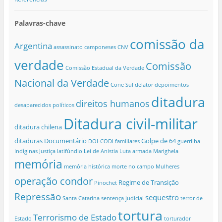
Palavras-chave
comissão da
Argentina
assassinato
camponeses
CNV
verdade
Comissão
Comissão Estadual da Verdade
Nacional da Verdade
Cone Sul
delator
depoimentos
ditadura
direitos humanos
desaparecidos políticos
Ditadura civil-militar
ditadura chilena
ditaduras
Documentário
Golpe de 64
DOI-CODI
familiares
guerrilha
Indíginas
Justiça
latifúndio
Lei de Anistia
Luta armada
Marighela
memória
memória histórica
morte no campo
Mulheres
operação condor
Regime de Transição
Pinochet
Repressão
sequestro
Santa Catarina
sentença judicial
terror de
tortura
Terrorismo de Estado
Estado
torturador