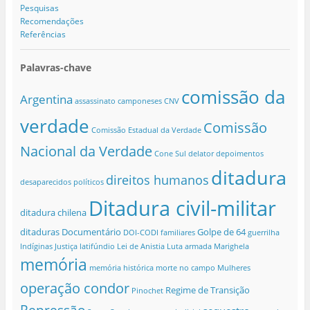
Pesquisas
Recomendações
Referências
Palavras-chave
comissão da
Argentina
assassinato
camponeses
CNV
verdade
Comissão
Comissão Estadual da Verdade
Nacional da Verdade
Cone Sul
delator
depoimentos
ditadura
direitos humanos
desaparecidos políticos
Ditadura civil-militar
ditadura chilena
ditaduras
Documentário
Golpe de 64
DOI-CODI
familiares
guerrilha
Indíginas
Justiça
latifúndio
Lei de Anistia
Luta armada
Marighela
memória
memória histórica
morte no campo
Mulheres
operação condor
Regime de Transição
Pinochet
Repressão