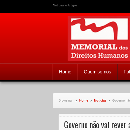
Notícias e Artigos
Memorial dos
Home
Quem somos
Fa
Browsing:
Home
Notícias
Governo não 
Governo não vai rever a