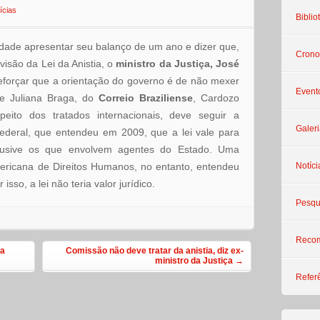
ícias
Biblio
dade apresentar seu balanço de um ano e dizer que,
Crono
visão da Lei da Anistia, o
ministro da Justiça, José
reforçar que a orientação do governo é de não mexer
Event
e Juliana Braga, do
Correio Braziliense
, Cardozo
eito dos tratados internacionais, deve seguir a
Galeri
ederal, que entendeu em 2009, que a lei vale para
clusive os que envolvem agentes do Estado. Uma
mericana de Direitos Humanos, no entanto, entendeu
Notíci
isso, a lei não teria valor jurídico.
Pesqu
Reco
da
Comissão não deve tratar da anistia, diz ex-
ministro da Justiça
→
Refer