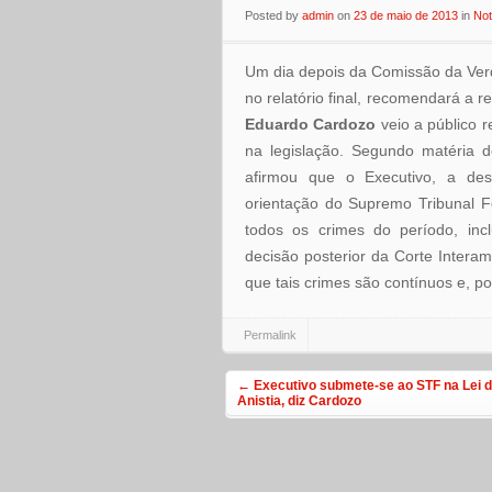
Posted
by
admin
on
23 de maio de 2013
in
Not
Um dia depois da Comissão da Ver
no relatório final, recomendará a re
Eduardo Cardozo
veio a público 
na legislação. Segundo matéria d
afirmou que o Executivo, a desp
orientação do Supremo Tribunal F
todos os crimes do período, in
decisão posterior da Corte Intera
que tais crimes são contínuos e, por 
Permalink
Post navigation
←
Executivo submete-se ao STF na Lei 
Anistia, diz Cardozo