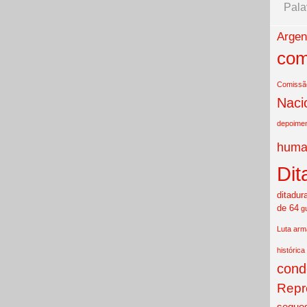
Pala
Argen
com
Comissão
Naci
depoime
huma
Dit
ditadur
de 64
g
Luta ar
histórica
cond
Repr
seques