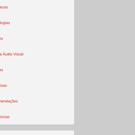
tecas
logias
os
a Áudio Visual
as
isas
mendações
ências