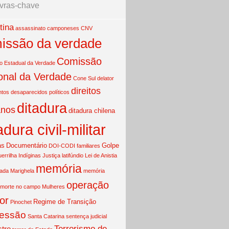
vras-chave
tina
assassinato
camponeses
CNV
issão da verdade
Comissão
 Estadual da Verdade
onal da Verdade
Cone Sul
delator
direitos
ntos
desaparecidos políticos
ditadura
nos
ditadura chilena
adura civil-militar
as
Documentário
Golpe
DOI-CODI
familiares
uerrilha
Indíginas
Justiça
latifúndio
Lei de Anistia
memória
mada
Marighela
memória
operação
morte no campo
Mulheres
or
Regime de Transição
Pinochet
essão
Santa Catarina
sentença judicial
Terrorismo de
tro