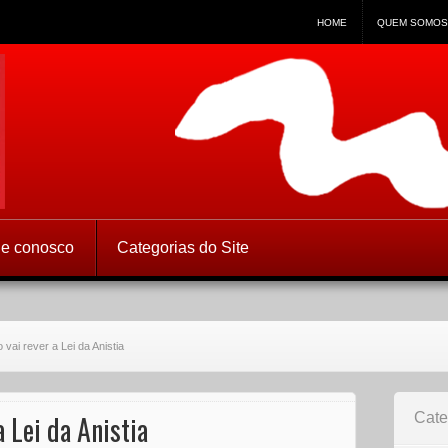
HOME
QUEM SOMOS
 Direitos Humanos
le conosco
Categorias do Site
vai rever a Lei da Anistia
 Lei da Anistia
Cate