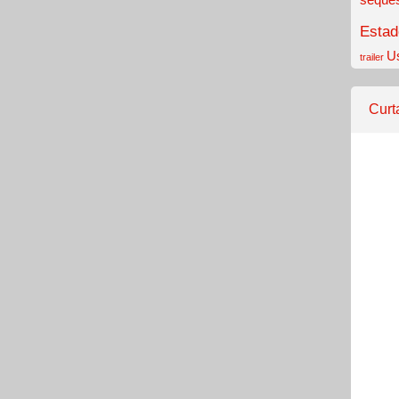
Estad
U
trailer
Curt