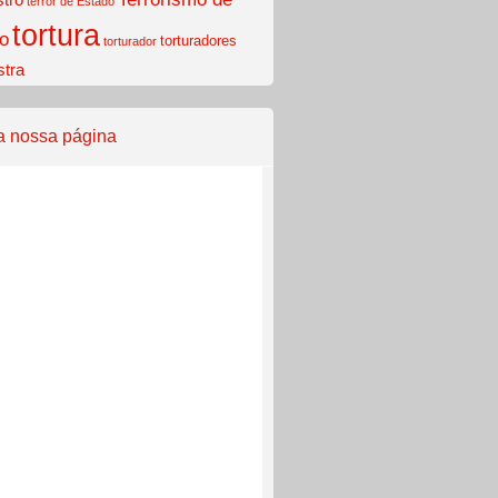
terror de Estado
tortura
o
torturadores
torturador
stra
a nossa página